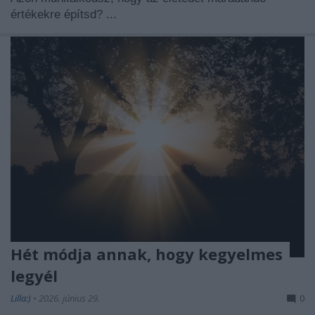
értékekre építsd? ...
Hét módja annak, hogy kegyelmes
legyél
Lilla:)
•
2026. június 29.
0