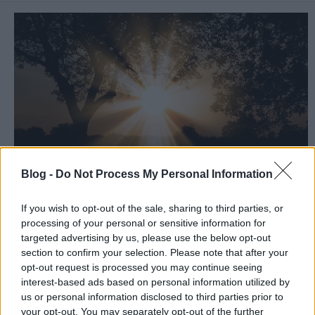
Blog -
Do Not Process My Personal Information
If you wish to opt-out of the sale, sharing to third parties, or
"Boldogok az irgalmasok, mert ők irgalmasságot
processing of your personal or sensitive information for
nyernek." (Mt 5,7)
targeted advertising by us, please use the below opt-out
Isten kimutatja felénk irgalmát, még akkor is,
section to confirm your selection. Please note that after your
amikor nem érdemeljük meg. ...
opt-out request is processed you may continue seeing
interest-based ads based on personal information utilized by
us or personal information disclosed to third parties prior to
your opt-out. You may separately opt-out of the further