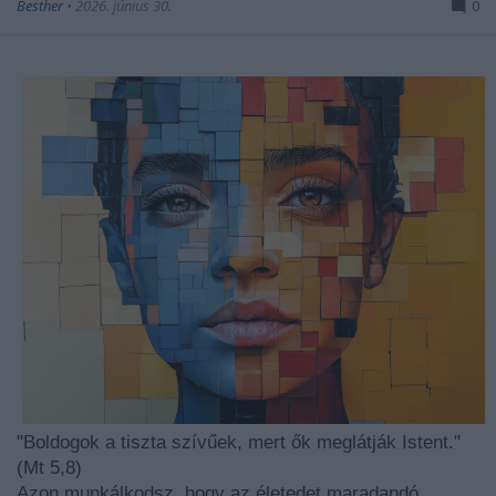
Besther
•
2026. június 30.
0
"Boldogok a tiszta szívűek, mert ők meglátják Istent."
(Mt 5,8)
Azon munkálkodsz, hogy az életedet maradandó