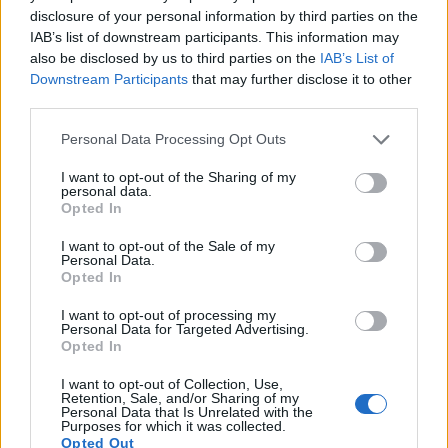
disclosure of your personal information by third parties on the
IAB’s list of downstream participants. This information may
also be disclosed by us to third parties on the
IAB’s List of
Downstream Participants
that may further disclose it to other
third parties.
Please note that this website/app uses one or more Google
Personal Data Processing Opt Outs
services and may gather and store information including but
not limited to your visit or usage behaviour. You may click to
I want to opt-out of the Sharing of my
personal data.
grant or deny consent to Google and its third-party tags to
Opted In
use your data for below specified purposes in below Google
consent section.
I want to opt-out of the Sale of my
Personal Data.
Opted In
Az irgalmas emberek hét
tulajdonsága
I want to opt-out of processing my
Personal Data for Targeted Advertising.
Opted In
papk
•
2026. június 28.
0
I want to opt-out of Collection, Use,
Retention, Sale, and/or Sharing of my
Personal Data that Is Unrelated with the
Purposes for which it was collected.
Opted Out