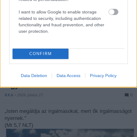
I want to allow Google to enable storage
related to security, including authentication
functionality and fraud prevention, and other
user protection.
CONFIRM
Miért akarja Isten, hogy irgalmas
Data Deletion
Data Access
Privacy Policy
légy?
R.K.A.
•
2026. június 27.
0
„Isten megáldja az irgalmasokat, mert ők irgalmasságot
nyernek.”
(Mt 5,7 NLT)