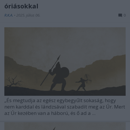
óriásokkal
R.K.A.
•
2025. július 06.
0
„És megtudja az egész egybegyűlt sokaság, hogy
nem karddal és lándzsával szabadít meg az Úr. Mert
az Úr kezében van a háború, és ő ad a ...