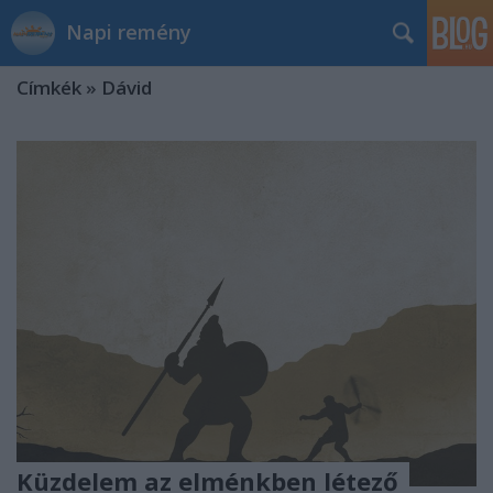
Napi remény
Címkék
»
Dávid
Küzdelem az elménkben létező