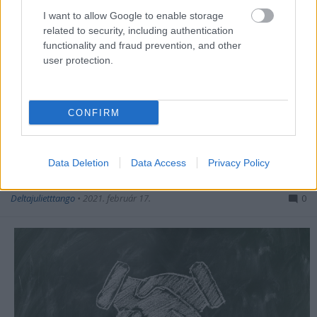
I want to allow Google to enable storage
related to security, including authentication
functionality and fraud prevention, and other
user protection.
CONFIRM
A jó pásztorok jellemmel és
Data Deletion
Data Access
Privacy Policy
hozzáértéssel vezetnek
Deltajulietttango
•
2021. február 17.
0