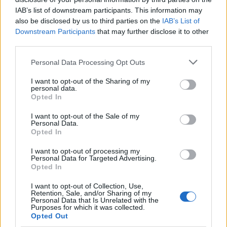
IAB’s list of downstream participants. This information may
also be disclosed by us to third parties on the
IAB’s List of
Downstream Participants
that may further disclose it to other
third parties.
Please note that this website/app uses one or more Google
Personal Data Processing Opt Outs
services and may gather and store information including but
not limited to your visit or usage behaviour. You may click to
I want to opt-out of the Sharing of my
personal data.
Akarnod kell meghallani Istent
grant or deny consent to Google and its third-party tags to
Opted In
use your data for below specified purposes in below Google
Besther
•
2021. október 03.
0
consent section.
I want to opt-out of the Sale of my
Personal Data.
Opted In
I want to opt-out of processing my
Personal Data for Targeted Advertising.
Opted In
I want to opt-out of Collection, Use,
Retention, Sale, and/or Sharing of my
Personal Data that Is Unrelated with the
Purposes for which it was collected.
Opted Out