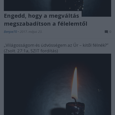
Engedd, hogy a megváltás
megszabadítson a félelemtől
Benjoe70
•
2017. május 23.
0
„Világosságom és üdvösségem az Úr – kitől félnék?”
(Zsolt. 27:1a, SZIT fordítás)