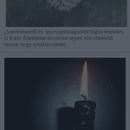
„Szeretetedről és
igazságosságodról fogok énekelni,
U
R
am.
Énekekkel dicsérlek téged.
Körültekintő
leszek, hogy ártatlan életet ...