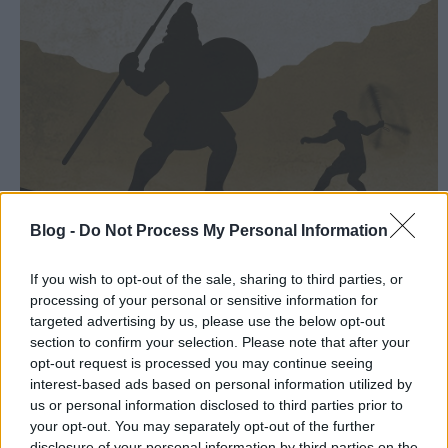
„Mindenki, aki itt összegyűlt, tudni fogja, hogy az Ú
R
Blog -
Do Not Process My Personal Information
megmenti népét, de nem karddal és lándzsával. Ez
az Ú
R
harca, és ő ad benneteket ...
If you wish to opt-out of the sale, sharing to third parties, or
processing of your personal or sensitive information for
targeted advertising by us, please use the below opt-out
section to confirm your selection. Please note that after your
opt-out request is processed you may continue seeing
interest-based ads based on personal information utilized by
us or personal information disclosed to third parties prior to
your opt-out. You may separately opt-out of the further
disclosure of your personal information by third parties on the