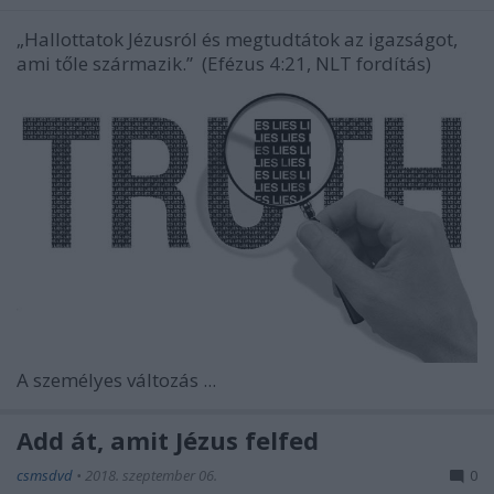
„Hallottatok Jézusról és megtudtátok az igazságot,
ami tőle származik.”
(Efézus 4:21, NLT fordítás)
A személyes változás ...
Add át, amit Jézus felfed
csmsdvd
•
2018. szeptember 06.
0