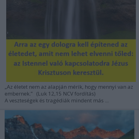
„Az életet nem az alapján mérik, hogy mennyi van az
embernek.”
(Luk 12,15 NCV fordítás)
A veszteségek és tragédiák mindent más ...