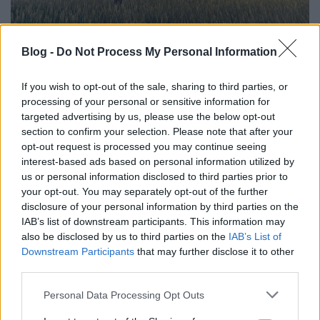
Blog -
Do Not Process My Personal Information
Építsd az életed arra, ami örökké
meg fog maradni!
If you wish to opt-out of the sale, sharing to third parties, or
processing of your personal or sensitive information for
ReveSz
•
2021. április 17.
0
targeted advertising by us, please use the below opt-out
section to confirm your selection. Please note that after your
opt-out request is processed you may continue seeing
interest-based ads based on personal information utilized by
us or personal information disclosed to third parties prior to
your opt-out. You may separately opt-out of the further
disclosure of your personal information by third parties on the
IAB’s list of downstream participants. This information may
also be disclosed by us to third parties on the
IAB’s List of
Downstream Participants
that may further disclose it to other
third parties.
Please note that this website/app uses one or more Google
Personal Data Processing Opt Outs
services and may gather and store information including but