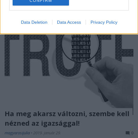
CONFIRM
annak, hogy életed ...
Data Deletion
Data Access
Privacy Policy
Ha meg akarsz változni, szembe kell
nézned az igazsággal!
magyarosijulia
•
2019. január 29.
0