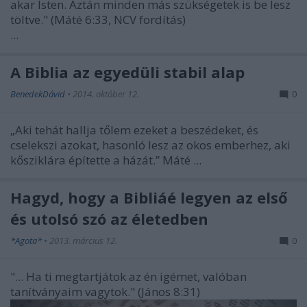
akar Isten. Aztán minden más szükségetek is be lesz
töltve."
(Máté 6:33, NCV fordítás)
...
A Biblia az egyedüli stabil alap
BenedekDávid
•
2014. október 12.
0
„Aki tehát hallja tőlem ezeket a beszédeket, és
cselekszi azokat, hasonló lesz az okos emberhez, aki
kősziklára építette a házát.” Máté ...
Hagyd, hogy a Bibliáé legyen az első
és utolsó szó az életedben
*Agota*
•
2013. március 12.
0
"...
Ha ti megtartjátok az én igémet, valóban
tanítványaim vagytok." (János 8:31)