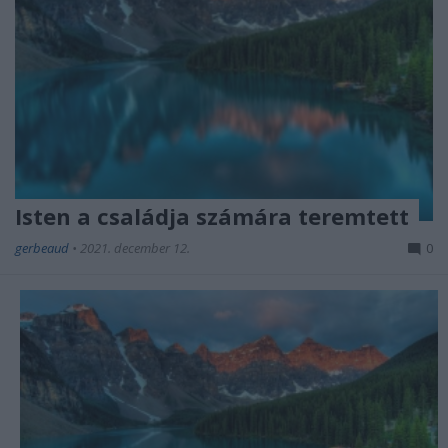
Isten a családja számára teremtett
gerbeaud
•
2021. december 12.
0