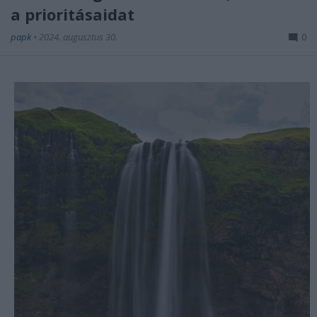
a prioritásaidat
papk
•
2024. augusztus 30.
0