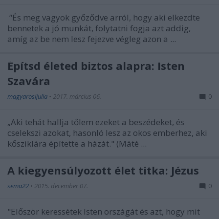
“És meg vagyok győződve arról, hogy aki elkezdte
bennetek a jó munkát, folytatni fogja azt addig,
amíg az be nem lesz fejezve végleg azon a ...
Építsd életed biztos alapra: Isten
Szavára
magyarosijulia
•
2017. március 06.
0
„Aki tehát hallja tőlem ezeket a beszédeket, és
cselekszi azokat, hasonló lesz az okos emberhez, aki
kősziklára építette a házát." (Máté ...
A kiegyensúlyozott élet titka: Jézus
sema22
•
2015. december 07.
0
"Először keressétek Isten országát és azt, hogy mit