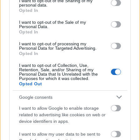
not limited to your visit or usage behaviour. You may click to
I want to opt-out of the Sharing of my
personal data.
grant or deny consent to Google and its third-party tags to
Opted In
„Mert a figyelmünket rögzítjük, de nem azokra a
use your data for below specified purposes in below Google
dolgokra, amelyek láthatók, hanem azokra, amelyek
consent section.
I want to opt-out of the Sale of my
nem láthatók. Ami látható, csak egy időre ...
Personal Data.
Opted In
I want to opt-out of processing my
Personal Data for Targeted Advertising.
Opted In
I want to opt-out of Collection, Use,
Retention, Sale, and/or Sharing of my
Personal Data that Is Unrelated with the
Purposes for which it was collected.
Opted Out
Google consents
I want to allow Google to enable storage
related to advertising like cookies on web or
device identifiers in apps.
I want to allow my user data to be sent to
Bármit is tettél, Isten visszafogad