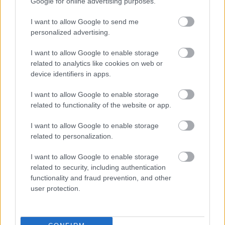
Google for online advertising purposes.
csmsdvd
•
2019. december 30.
0
I want to allow Google to send me
personalized advertising.
I want to allow Google to enable storage
related to analytics like cookies on web or
device identifiers in apps.
I want to allow Google to enable storage
related to functionality of the website or app.
I want to allow Google to enable storage
related to personalization.
I want to allow Google to enable storage
related to security, including authentication
functionality and fraud prevention, and other
user protection.
„Nagy szeretettel ismét visszafogadlak” (Ézs 54,7
GNT fordítás).
Szükségét érzed most a karácsonyi ünnepek alatt