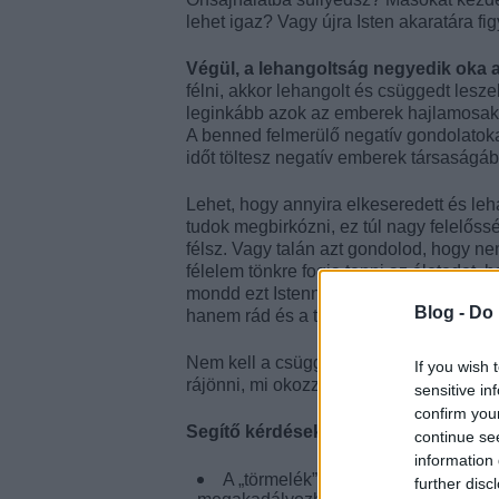
lehet igaz? Vagy újra Isten akaratára f
Végül, a lehangoltság negyedik oka a
félni, akkor lehangolt és csüggedt lesz
leginkább azok az emberek hajlamosak 
A benned felmerülő negatív gondolatok
időt töltesz negatív emberek társaságá
Lehet, hogy annyira elkeseredett és le
tudok megbirkózni, ez túl nagy felelőssé
félsz. Vagy talán azt gondolod, hogy n
félelem tönkre fogja tenni az életedet, 
mondd ezt Istennek: „Istenem, segíts, h
Blog -
Do 
hanem rád és a te ígéreteidre.”
Nem kell a csüggedtség és lehangoltsá
If you wish 
rájönni, mi okozza nálad ezt, kezeld az
sensitive in
confirm you
Segítő kérdések elmélkedéshez, bes
continue se
information 
A „törmelék” (ami akadályoz célod 
further disc