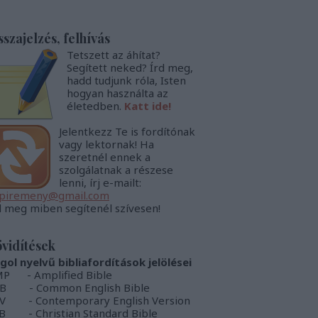
sszajelzés, felhívás
Tetszett az áhítat?
Segített neked? Írd meg,
hadd tudjunk róla, Isten
hogyan használta az
életedben.
Katt ide!
Jelentkezz Te is fordítónak
vagy lektornak! Ha
szeretnél ennek a
szolgálatnak a részese
lenni, írj e-mailt:
piremeny@gmail.com
d meg miben segítenél szívesen!
vidítések
gol nyelvű bibliafordítások jelölései
P - Amplified Bible
B - Common English Bible
V - Contemporary English Version
B - Christian Standard Bible