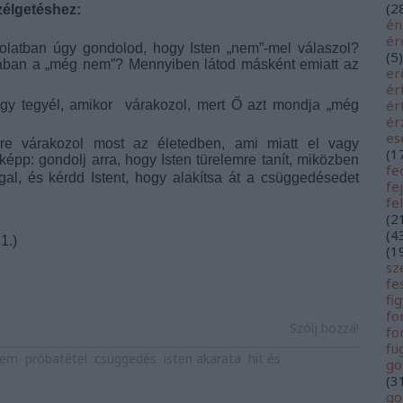
(
2
zélgetéshez:
én
é
olatban úgy gondolod, hogy Isten „nem”-mel válaszol?
(
5
)
jában a „még nem”? Mennyiben látod másként emiatt az
er
ér
ér
hogy tegyél, amikor várakozol, mert Ő azt mondja „még
ér
es
ire várakozol most az életedben, ami miatt el vagy
(
1
pp: gondolj arra, hogy Isten türelemre tanít, miközben
fe
gal, és kérdd Istent, hogy alakítsa át a csüggedésedet
fe
fe
(
2
(
4
1.)
(
1
sz
fe
fi
fo
Szólj hozzá!
fo
fü
lem
próbatétel
csüggedés
isten akarata
hit és
go
(
3
go