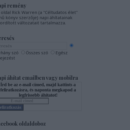
api remény
 oldal Rick Warren (a "Céltudatos élet"
mű könyv szerzője) napi áhítatainak
fordított változatait tartalmazza.
eresés
hány szó
Összes szó
Egész
fejezést
pi áhítat emailben vagy mobilra
Írd be az e-mail címed, majd kattints a
feliratkozásra, és naponta megkapod a
legfrissebb áhítatot!
eliratkozás
cebook oldaldoboz