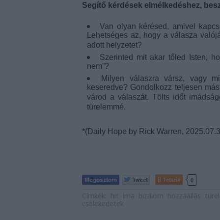
Segítő kérdések elmélkedéshez, bes
Van olyan kérésed, amivel kapcs
Lehetséges az, hogy a válasza való
adott helyzetet?
Szerinted mit akar tőled Isten, 
nem”?
Milyen válaszra vársz, vagy m
keseredve? Gondolkozz teljesen máské
várod a válaszát. Tölts időt imádság
türelemmé.
*(Daily Hope by Rick Warren, 2025.07.3
Tetszik
0
Címkék:
hit
ima
bizalom
hozzáállás
türe
cselekedetek