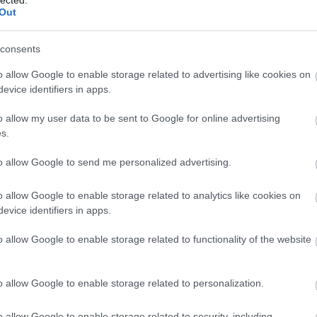
be
Out
be
Bi
,
Bi
consents
bi
Bi
o allow Google to enable storage related to advertising like cookies on
ta
evice identifiers in apps.
(
1
en
bí
bi
l,
o allow my user data to be sent to Google for online advertising
bi
 a
s.
bo
l.
(
1
zt
to allow Google to send me personalized advertising.
(
6
)
nt
bu
og válaszolni, hogy elfelejtett, vagy nem törődik veled.
bű
o allow Google to enable storage related to analytics like cookies on
ég nem”.
(
3
evice identifiers in apps.
(
1
cé
y tudjuk a különbséget a „nem” és a „még nem”, vagyis a
o allow Google to enable storage related to functionality of the website
Cí
zött. A Biblia ezt mondja: „
eljön az eljövendő, és nem
cs
(
8
)
(
5
)
o allow Google to enable storage related to personalization.
het a türelmed próbája is. Bárki lehet türelmes egyszer. A
cs
 alkalommal is türelmes. Isten azonban újra és újra
(
3
o allow Google to enable storage related to security, including