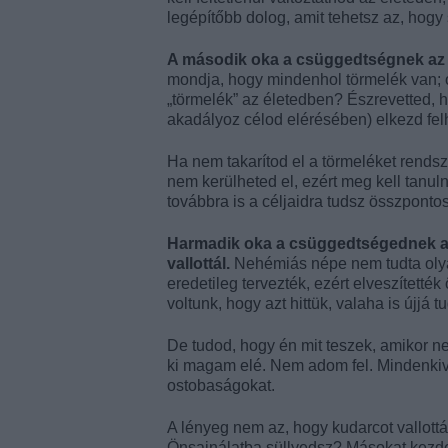
legépítőbb dolog, amit tehetsz az, hogy
A második oka a csüggedtségnek az 
mondja, hogy mindenhol törmelék van; o
„törmelék” az életedben? Észrevetted, 
akadályoz célod elérésében) elkezd fe
Ha nem takarítod el a törmeléket rends
nem kerülheted el, ezért meg kell tanulno
továbbra is a céljaidra tudsz összpontos
Harmadik oka a csüggedtségednek az
vallottál.
Nehémiás népe nem tudta olya
eredetileg tervezték, ezért elveszítetté
voltunk, hogy azt hittük, valaha is újjá tu
De tudod, hogy én mit teszek, amikor n
ki magam elé. Nem adom fel. Mindenkive
ostobaságokat.
A lényeg nem az, hogy kudarcot vallott
Önsajnálatba süllyedsz? Másokat kezde