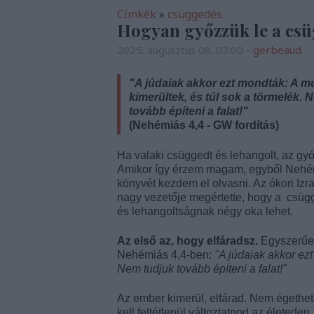
Címkék
»
csüggedés
Hogyan győzzük le a csü
2025. augusztus 08. 03:00
-
gerbeaud
"
A júdaiak akkor ezt mondták: A 
kimerültek, és túl sok a törmelék. 
tovább építeni a falat!"
(Nehémiás 4,4 - GW fordítás)
Ha valaki csüggedt és lehangolt, az gyó
Amikor így érzem magam, egyből Nehé
könyvét kezdem el olvasni. Az ókori Izr
nagy vezetője megértette, hogy a csü
és lehangoltságnak négy oka lehet.
Az első az, hogy elfáradsz.
Egyszerűen
Nehémiás 4,4-ben:
"A júdaiak akkor ez
Nem tudjuk tovább építeni a falat!"
Az ember kimerül, elfárad. Nem égethe
kell feltétlenül változtatnod az életed