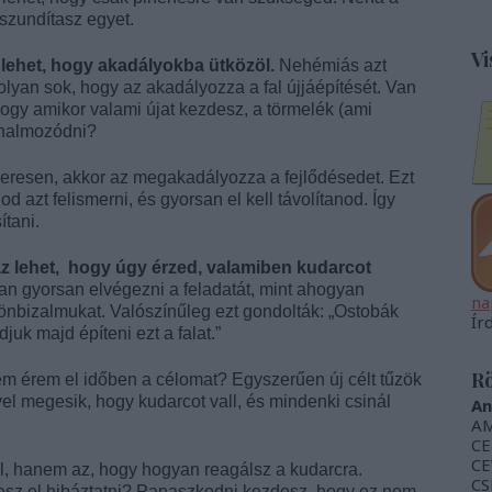
 szundítasz egyet.
Vi
lehet, hogy akadályokba ütközöl.
Nehémiás azt
lyan sok, hogy az akadályozza a fal újjáépítését. Van
hogy amikor valami újat kezdesz, a törmelék (ami
lhalmozódni?
zeresen, akkor az megakadályozza a fejlődésedet. Ezt
d azt felismerni, és gyorsan el kell távolítanod. Így
ítani.
 lehet, hogy úgy érzed, valamiben kudarcot
n gyorsan elvégezni a feladatát, mint ahogyan
na
k önbizalmukat. Valószínűleg ezt gondolták: „Ostobák
Ír
djuk majd építeni ezt a falat.”
Rö
em érem el időben a célomat? Egyszerűen új célt tűzök
l megesik, hogy kudarcot vall, és mindenki csinál
An
AM
CE
CE
ál, hanem az, hogy hogyan reagálsz a kudarcra.
CS
sz el hibáztatni? Panaszkodni kezdesz, hogy ez nem