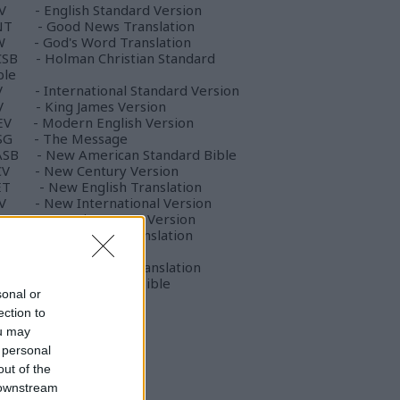
V - English Standard Version
T - Good News Translation
 - God's Word Translation
SB - Holman Christian Standard
ble
V - International Standard Version
V - King James Version
V - Modern English Version
SG - The Message
SB - New American Standard Bible
V - New Century Version
T - New English Translation
V - New International Version
JV - New King James Version
T - New Living Translation
B - Living Bible
T - The Passion Translation
B - World English Bible
sonal or
ection to
rátaink
ou may
ülekezetvezetés blog
 personal
rfiműhely
out of the
 downstream