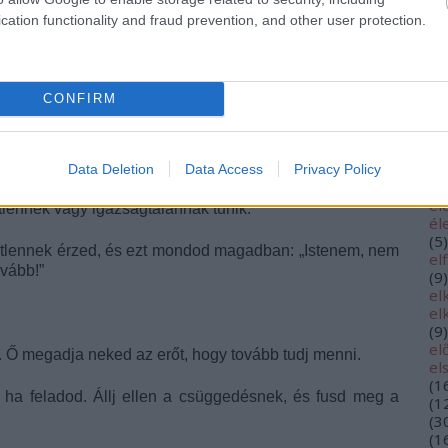
di
cation functionality and fraud prevention, and other user protection.
dö
(
2
ire vagy türelmes? Nem! Azért teszi, hogy
te
lásd meg,
eg
próbája segít abban, hogy lásd, ahogy Isten ereje
eg
iránta való elkötelezettséged mértékét.
eg
CONFIRM
eg
udd, hogy Ő hűséges — még akkor is, ha a válasz, amire
eg
el
el
Data Deletion
Data Access
Privacy Policy
(
4
 Lehet, hogy el vagy keseredve, mert a helyzet, amivel
él
tlennek vagy igazságtalannak tűnik.
él
(
5
)
etetlennek érzed, és ezt mondod magadban: „Istenem, nem
el
vább!”
(
9
)
el
el
(
9
)
el
n. Ő megadja neked az erőt, hogy tovább tudj menni.
el
(
1
, ha feladod. Állj ellen a csüggedésnek, és fusd meg a
(
1
(
3
(
1