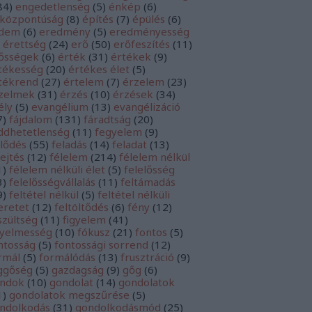
84
)
engedetlenség
(
5
)
énkép
(
6
)
központúság
(
8
)
építés
(
7
)
épülés
(
6
)
rdem
(
6
)
eredmény
(
5
)
eredményesség
érettség
(
24
)
erő
(
50
)
erőfeszítés
(
11
)
ősségek
(
6
)
érték
(
31
)
értékek
(
9
)
tékesség
(
20
)
értékes élet
(
5
)
tékrend
(
27
)
értelem
(
7
)
érzelem
(
23
)
zelmek
(
31
)
érzés
(
10
)
érzések
(
34
)
ély
(
5
)
evangélium
(
13
)
evangélizáció
7
)
fájdalom
(
131
)
fáradtság
(
20
)
ddhetetlenség
(
11
)
fegyelem
(
9
)
jlődés
(
55
)
feladás
(
14
)
feladat
(
13
)
lejtés
(
12
)
félelem
(
214
)
félelem nélkül
1
)
félelem nélküli élet
(
5
)
felelősség
3
)
felelősségvállalás
(
11
)
feltámadás
9
)
feltétel nélkül
(
5
)
feltétel nélküli
eretet
(
12
)
feltöltődés
(
6
)
fény
(
12
)
szültség
(
11
)
figyelem
(
41
)
gyelmesség
(
10
)
fókusz
(
21
)
fontos
(
5
)
ntosság
(
5
)
fontossági sorrend
(
12
)
rmál
(
5
)
formálódás
(
13
)
frusztráció
(
9
)
ggőség
(
5
)
gazdagság
(
9
)
gőg
(
6
)
ndok
(
10
)
gondolat
(
14
)
gondolatok
1
)
gondolatok megszűrése
(
5
)
ndolkodás
(
31
)
gondolkodásmód
(
25
)