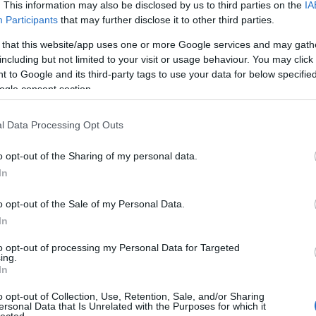
 amire Isten hívott el. Mi a törmelék a te életedben?
. This information may also be disclosed by us to third parties on the
IA
Fő
ív tényezőket, amelyek miatt csüggedt vagy lehangolt
Participants
that may further disclose it to other third parties.
Áb
va
 that this website/app uses one or more Google services and may gath
goltság vagy csüggedtség miatt? Hogyan tudsz újra erőt
ad
including but not limited to your visit or usage behaviour. You may click 
amire Isten hívott téged?
ag
 to Google and its third-party tags to use your data for below specifi
(
9
ogle consent section.
(
1
1.)
al
(
1
l Data Processing Opt Outs
ál
ál
al
o opt-out of the Sharing of my personal data.
(
2
In
(
2
an
Szólj hozzá!
o opt-out of the Sale of my Personal Data.
át
cs
eseredettség
csüggedés
kiábrándultság
In
bá
(
5
)
to opt-out of processing my Personal Data for Targeted
ba
ing.
n, hogy “még nem”?
(
5
In
(
1
bé
o opt-out of Collection, Use, Retention, Sale, and/or Sharing
be
ersonal Data that Is Unrelated with the Purposes for which it
lected.