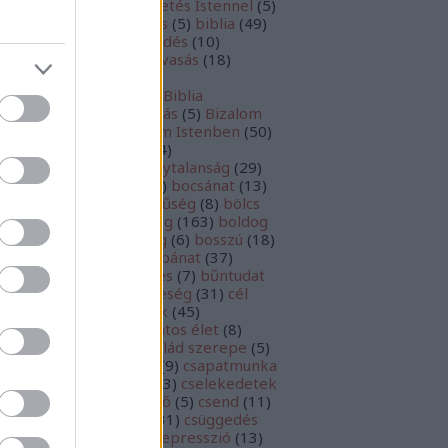
szélgetés
(
10
)
beszélgetés Istennel
(
5
)
tegség
(
9
)
beteljesedés
(
5
)
biblia
(
49
)
blia
(
81
)
bibliai elmélkedés
(
10
)
bliaolvasás
(
23
)
bibliaolvasás
(
18
)
bliatanulmányozás
(
56
)
bliatanulmányozás
(
11
)
Biblia
nulmányozás
(
6
)
birtoklás
(
5
)
Bizalom
7
)
bizalom
(
456
)
bizalom Istenben
(
50
)
zni
(
16
)
bizonyosság
(
14
)
zonyságtétel
(
29
)
bizonytalanság
(
29
)
ztatás
(
9
)
biztonság
(
26
)
bocsánat
(
13
)
csánat kérés
(
5
)
bőkezűség
(
8
)
bölcs
0
)
bölcsek
(
5
)
bölcsesség
(
163
)
boldog
boldogság
(
117
)
bőség
(
6
)
bosszú
(
18
)
kás
(
11
)
bűn
(
149
)
bűnbánat
(
37
)
nbocsánat
(
74
)
büntetés
(
7
)
bűntudat
0
)
bűnvallás
(
35
)
büszkeség
(
31
)
cél
73
)
célkitűzés
(
39
)
célok
(
45
)
ltudatosság
(
22
)
céltudatos élet
(
8
)
mkék
(
6
)
család
(
52
)
család szerepe
(
5
)
alódás
(
9
)
csalódottság
(
9
)
csapatmunka
csata
(
7
)
cselekedet
(
23
)
cselekedetek
cselekvés
(
29
)
cselekvő
(
5
)
csend
(
11
)
endesség
(
127
)
csoda
(
31
)
csüggedés
2
)
Dániel
(
5
)
Dávid
(
5
)
depresszió
(
13
)