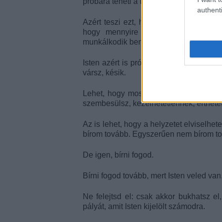
próbára teheti a türelmünket.
authenti
Azért teszi ezt, hogy megtudja, menny
hogy mennyire vagy türelmes. A Ő 
munkálkodik benned, és megvizsgáld az 
Isten azért is próbára tesz, hogy megt
vársz, késik.
Lehet, hogy most nehéz időket élsz át.
szembesülsz, kezelhetetlennek, érthete
Az is lehet, hogy a helyzetet elviselh
bírom tovább. Egyszerűen nem bírom to
De igen, bírni fogod.
Bírni fogod tovább, mert Isten veled va
Ne felejtsd el: csak akkor bukhatsz el
pályát, amit Isten kijelölt számodra.