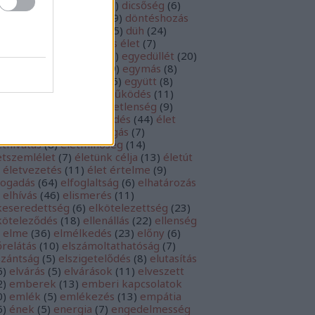
cséret
(
10
)
dicsőítés
(
52
)
dicsőség
(
6
)
ntés
(
235
)
döntések
(
29
)
döntéshozás
0
)
döntésképtelenség
(
5
)
düh
(
24
)
észség
(
53
)
egészséges élet
(
7
)
yediség
(
14
)
egyedül
(
7
)
egyedüllét
(
20
)
yetértés
(
8
)
egyház
(
19
)
egymás
(
8
)
ység
(
9
)
egyszerűség
(
6
)
együtt
(
8
)
yüttérzés
(
25
)
együttműködés
(
11
)
csendesedés
(
9
)
elégedetlenség
(
9
)
égedettség
(
26
)
elengedés
(
44
)
élet
1
)
életcél
(
79
)
életfelfogás
(
7
)
ethivatás
(
8
)
életminőség
(
14
)
etszemlélet
(
7
)
életünk célja
(
13
)
életút
életvezetés
(
11
)
élet értelme
(
9
)
fogadás
(
64
)
elfoglaltság
(
6
)
elhatározás
elhívás
(
46
)
elismerés
(
11
)
keseredettség
(
6
)
elkötelezettség
(
23
)
köteleződés
(
18
)
ellenállás
(
22
)
ellenség
elme
(
36
)
elmélkedés
(
23
)
előny
(
6
)
őrelátás
(
10
)
elszámoltathatóság
(
7
)
szántság
(
5
)
elszigetelődés
(
8
)
elutasítás
6
)
elvárás
(
5
)
elvárások
(
11
)
elveszett
2
)
emberek
(
13
)
emberi kapcsolatok
0
)
emlék
(
5
)
emlékezés
(
13
)
empátia
6
)
ének
(
5
)
energia
(
7
)
engedelmesség