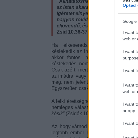
“Állhatatosnak kell lennetek, hogy
Opted 
az Isten akaratát teljesítsétek, és az
ígéretet elnyerjétek: már csak rövid
nagyon rövid idő, aztán eljön az
Google 
eljövendő, és nem késik.”
Zsid 10,36-37
I want t
web or d
Ha elkeseredsz amiatt, hogy Ist
késlekedik az imáidra adott válaszokka
I want t
akkor fontos, hogy megértsd, hogy
purpose
késlekedés nem egyenlő a tagadássa
Csak azért, mert még nem kaptál válas
I want 
az imádra, vagy a csoda még nem törté
meg, nem jelenti azt, hogy Isten nem f
I want t
Egyszerűen csak annyit jelent, hogy „m
web or d
A lelki érettséghez hozzátartozik, hog
I want t
nemleges válasz és a későbbi válasz kö
or app.
késik”
(Zsidók 10:37).
I want t
Az, hogy várnod kell Isten válaszára, le
legtöbb ember még második, harmadik
I want t