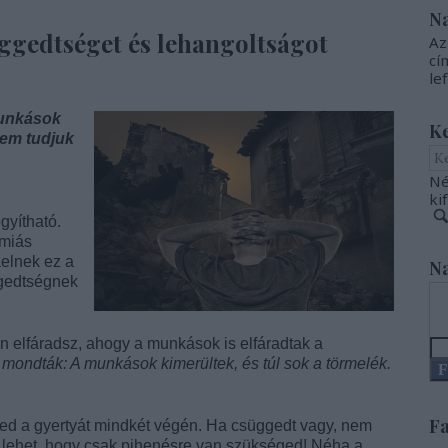
N
ggedtséget és lehangoltságot
Az
cí
le
munkások
K
Nem tudjuk
Né
ki
gyítható.
miás
aelnek ez a
Na
ggedtségnek
 elfáradsz, ahogy a munkások is elfáradtak a
t mondták: A munkások kimerültek, és túl sok a törmelék.
F
Fa
ted a gyertyát mindkét végén. Ha csüggedt vagy, nem
en, lehet, hogy csak pihenésre van szükséged! Néha a