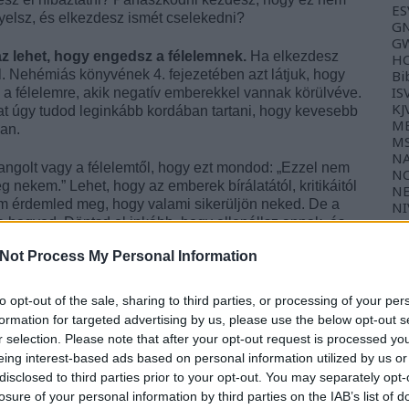
ES
igyelsz, és elkezdesz ismét cselekedni?
GN
GW
z lehet, hogy engedsz a félelemnek.
Ha elkezdesz
HC
el. Nehémiás könyvének 4. fejezetében azt látjuk, hogy
Bi
IS
a félelemre, akik negatív emberekkel vannak körülvéve.
KJ
at úgy tudod leginkább kordában tartani, hogy kevesebb
ME
ban.
M
NA
hangolt vagy a félelemtől, hogy ezt mondod: „Ezzel nem
NC
g nekem.” Lehet, hogy az emberek bírálatától, kritikáitól
NE
em érdemled meg, hogy valami sikerüljön neked. De a
NI
ha hagyod. Döntsd el inkább, hogy ellenállsz annak, és
NK
NL
ogy ne a problémára és a körülményekre figyeljek,
TL
Not Process My Personal Information
TP
WE
g állapotában megrekedned. Kérd Istent, hogy segítsen
to opt-out of the sale, sharing to third parties, or processing of your per
 okot, majd menj tovább előre bátran.
formation for targeted advertising by us, please use the below opt-out s
Ba
r selection. Please note that after your opt-out request is processed y
zélgetéshez:
Gy
eing interest-based ads based on personal information utilized by us or
Fé
disclosed to third parties prior to your opt-out. You may separately opt-
elérésében) felemésztheti az idődet és az energiádat, és
losure of your personal information by third parties on the IAB’s list of