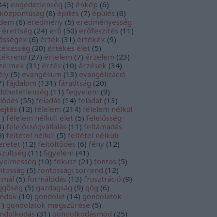
84
)
engedetlenség
(
5
)
énkép
(
6
)
központúság
(
8
)
építés
(
7
)
épülés
(
6
)
rdem
(
6
)
eredmény
(
5
)
eredményesség
érettség
(
24
)
erő
(
50
)
erőfeszítés
(
11
)
ősségek
(
6
)
érték
(
31
)
értékek
(
9
)
tékesség
(
20
)
értékes élet
(
5
)
tékrend
(
27
)
értelem
(
7
)
érzelem
(
23
)
zelmek
(
31
)
érzés
(
10
)
érzések
(
34
)
ély
(
5
)
evangélium
(
13
)
evangélizáció
7
)
fájdalom
(
131
)
fáradtság
(
20
)
ddhetetlenség
(
11
)
fegyelem
(
9
)
jlődés
(
55
)
feladás
(
14
)
feladat
(
13
)
lejtés
(
12
)
félelem
(
214
)
félelem nélkül
1
)
félelem nélküli élet
(
5
)
felelősség
3
)
felelősségvállalás
(
11
)
feltámadás
9
)
feltétel nélkül
(
5
)
feltétel nélküli
eretet
(
12
)
feltöltődés
(
6
)
fény
(
12
)
szültség
(
11
)
figyelem
(
41
)
gyelmesség
(
10
)
fókusz
(
21
)
fontos
(
5
)
ntosság
(
5
)
fontossági sorrend
(
12
)
rmál
(
5
)
formálódás
(
13
)
frusztráció
(
9
)
ggőség
(
5
)
gazdagság
(
9
)
gőg
(
6
)
ndok
(
10
)
gondolat
(
14
)
gondolatok
1
)
gondolatok megszűrése
(
5
)
ndolkodás
(
31
)
gondolkodásmód
(
25
)