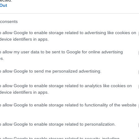
be
it,
Out
be
nös
Bi
UE
bi
n?
consents
bi
Bi
o allow Google to enable storage related to advertising like cookies on
t,
ta
evice identifiers in apps.
 —
(
1
s —
bí
bi
ük
o allow my user data to be sent to Google for online advertising
bi
 alkalommal, amikor Istennek adsz, közelebb kerülsz
s.
bo
or másoknak adsz, közelebb kerülsz hozzájuk.
(
1
to allow Google to send me personalized advertising.
(
6
)
vők felé, úgy tekintem, mint egy befektetést Isten
bu
alóságig hozadékot fog termelni.
bű
o allow Google to enable storage related to analytics like cookies on
(
3
evice identifiers in apps.
(
1
 másik hívőnek, akkor letétet helyezel el Isten
cé
valakinek, aki beteg, akkor is befektetsz. Kinyitottad
o allow Google to enable storage related to functionality of the website
Cí
etelre? Ez is egy betét a Befektetési Alapba. Amikor
cs
ogy részt vehessen egy lelkigyakorlaton, akkor is
(
8
)
ekkel küzdő barátodat meghívod ebédre, s közben
(
5
)
o allow Google to enable storage related to personalization.
ktetési Alapba.
cs
(
3
o allow Google to enable storage related to security, including