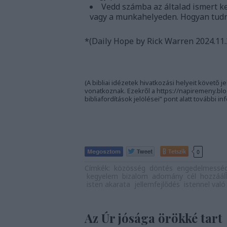
Vedd számba az általad ismert 
vagy a munkahelyeden. Hogyan tudná
*(Daily Hope by Rick Warren 2024.11.
(A bibliai idézetek hivatkozási helyeit követő je
vonatkoznak. Ezekről a https://napiremeny.blo
bibliafordítások jelölései” pont alatt további in
Tetszik
0
Címkék:
közösség
döntés
engedelmessé
kegyelem
bizalom
adomány
cél
hozzáál
isten akarata
jellemfejlődés
istennel való
Az Úr jósága örökké tart