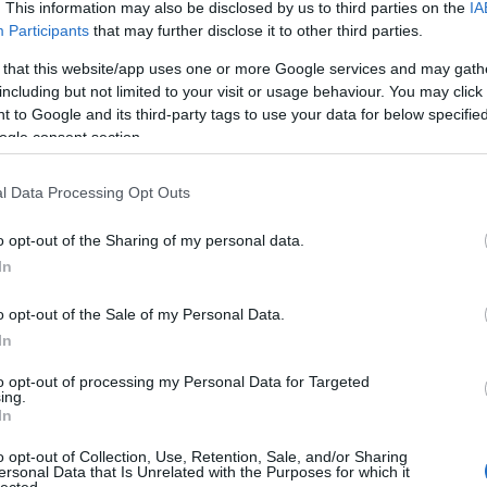
. This information may also be disclosed by us to third parties on the
IA
Fő
30.)
Participants
that may further disclose it to other third parties.
Áb
va
eit követő jelölések a szerző által választott angol
 that this website/app uses one or more Google services and may gath
ad
 https://napireneny.blog.hu oldal jobb oldali sávjában a
including but not limited to your visit or usage behaviour. You may click 
ag
sok jelölései" pont alatt további információk találhatók.)
 to Google and its third-party tags to use your data for below specifi
(
9
ogle consent section.
(
1
al
(
1
l Data Processing Opt Outs
ál
Szólj hozzá!
ál
al
o opt-out of the Sharing of my personal data.
hirdetése
Jézusra van szükségünk
(
2
In
(
2
an
 családját!
o opt-out of the Sale of my Personal Data.
át
cs
In
bá
(
5
)
to opt-out of processing my Personal Data for Targeted
ba
ing.
(
5
In
(
1
bé
o opt-out of Collection, Use, Retention, Sale, and/or Sharing
be
ersonal Data that Is Unrelated with the Purposes for which it
lected.