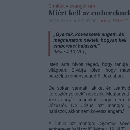
Címkék
»
evangélium
Miért kell az embereknek
2026. február 06. 03:00
-
Antal Péter D
„Gyertek, kövessetek engem, és
megmutatom nektek, hogyan kell
embereket halászni!”
(Máté 4,19 NLT)
Isten arra hívott téged, hogy tanúja
világban. Elvárja tőled, hogy más
beszélj a reménységedről Jézusban.
De sokan vannak, akiket én „sarkvid
keresztényeknek” nevezek. Megfagyott 
Visszafogják magukat, vagy nem b
Jézusról. De Jézus azt mondja:
halászol, akkor nem követsz engem.”
A Biblia azt mondja:
„Gyertek, köv
embereket halászni!”
(Máté 4,19 NLT)