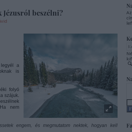
N
 Jézusról beszélni?
Az
cí
ávid
le
K
Né
ki
 legyél a
oknak is
Na
éki folyó
a szájuk.
eszélnek
 „Ha nem
F
Fa
essetek engem, és megmutatom nektek, hogyan kell