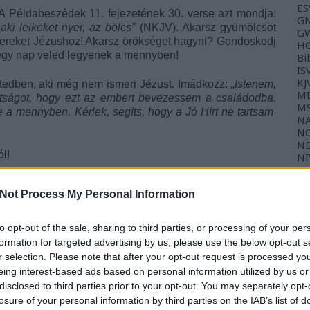
ES
A Példabeszédek 11. fejezetének 30. verse azt mondja:
GN
aki lelkeket nyer, az bölcs”
(NKJV). Akarsz gyümölcsöt
GW
bereket Jézushoz! Akarsz örökséget hagyni? Gondoskodj
HC
 egy nap veled legyenek a mennyben!
Bi
IS
KJ
tedben, aki még nem ismeri Jézust. Imádkozz:
„Istenem,
ME
tságot, hogy ezt az embert bevezessem a családodba.
M
 a mennyben. Kérlek, segíts, hogy a Jó Hírt ne tartsam
NA
NC
NE
l!
NI
NK
NL
eszélgetéshez:
TL
Not Process My Personal Information
TP
olyó keresztény” valaki iránt, aki nem ismeri Jézust?
WE
to opt-out of the sale, sharing to third parties, or processing of your per
 is elmondd Jézus jó hírét?
formation for targeted advertising by us, please use the below opt-out s
isztus és a más emberek iránti szereteted arra, hogy
Ba
r selection. Please note that after your opt-out request is processed y
reményedet?
Gy
eing interest-based ads based on personal information utilized by us or
Fé
disclosed to third parties prior to your opt-out. You may separately opt-
losure of your personal information by third parties on the IAB’s list of