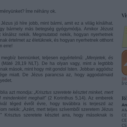
reményünket? Íme néhány ok.
Vi
Jézus jó híre jobb, mint bármi, amit ez a világ kínálhat.
vagy bármely más betegség gyógymódja. Amikor Jézust
t kínálsz nekik. Megmutatod nekik, hogyan nyerhetnek
tnak értelmet az életüknek, és hogyan nyerhetnek otthont
 erre!
megbíz bennünket, teljesen egyértelmű:
„Menjetek, és
(Máté 28,19 NLT). De ha olyan vagy, mint a legtöbb
lnak mások, mint hogy mit gondol Isten. Jobban aggódsz
sége miatt. De Jézus parancsa az, hogy aggodalmaid
na
yedet.
Ír
blia azt mondja:
„Krisztus szeretete késztet minket, mert
Rö
 mindenkiért meghalt”
(2 Korinthus 5,14). Az emberek
vál téged évről évre, hogy továbbra is terjeszd az
An
om nekik: „Azért, mert teljes szívemből szeretem Jézus
AM
CE
.” Krisztus szeretete késztet arra, hogy másoknak is
CE
CS