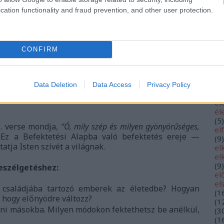
minden apró gesztus, minden számít! Nem egyszerűen
di
cation functionality and fraud prevention, and other user protection.
dö
 örökkévalót építesz! Kincseket gyűjtesz a Mennyben.
(
2
eg
ia azt mondja,
“Az adakozás szolgálata ugyanis kettős
eg
épének segítségére siettek, másrészt azok, akik az
eg
CONFIRM
stennek.”
(2Kor, 9,12 CEV fordítás).
eg
eg
k egymást, láthatóvá tesszük az evangéliumot.
el
el
á válik. Amikor nagylelkűek és vendégszeretőek
Data Deletion
Data Access
Privacy Policy
(
4
rünk jól, megmutatjuk a világnak, hogyan néz ki az
él
él
(
5
)
1. verse mondja,
“Ó, mily szép és milyen gyönyörűséges,
el
Ez a Befektetési Alapba való befektetés ereje —
(
9
)
tja Isten szívét a világnak.
el
el
(
9
)
eszélgetéshez:
el
el
 családjába tartozó emberek az életedbe? Hogyan
(
1
, hogy előnyödre változz?
(
1
ni másokba. Milyen módokon fektethetsz be anélkül,
(
3
(
1