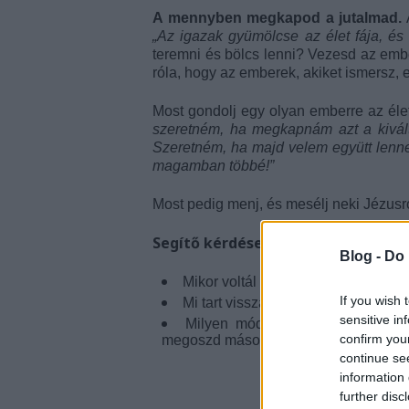
A mennyben megkapod a jutalmad.
„Az igazak gyümölcse az élet fája, és 
teremni és bölcs lenni? Vezesd az em
róla, hogy az emberek, akiket ismersz,
Most gondolj egy olyan emberre az éle
szeretném, ha megkapnám azt a kivál
Szeretném, ha majd velem együtt lenne
magamban többé!”
Most pedig menj, és mesélj neki Jézusró
Segítő kérdések elmélkedéshez, b
Blog -
Do 
Mikor voltál életedben „sarkvidéki f
If you wish 
Mi tart vissza attól, hogy másoknak
sensitive in
Milyen módon motivál téged a Kr
confirm you
megoszd másokkal a Jézusban való 
continue se
information 
further disc