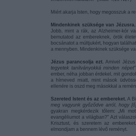
Miért akarja Isten, hogy megosszuk a 
Mindenkinek szüksége van Jézusra.
Jobb, mint a rák, az Alzheimer-kór 
bemutatod az embereknek, örök élete
bocsánatot a múltjukért, hogyan találha
a mennyben. Mindenkinek szüksége van
Jézus parancsolja ezt.
Amivel Jézus 
tegyetek tanítványokká minden népet”
ember, néha jobban érdekel, mit gondo
a hírneved miatt, mint mások üdvös
ellenére is oszd meg másokkal a remén
Szereted Istent és az embereket.
A Bi
meg vagyunk győződve arról, hogy [ő]
gyakran megkérdezik tőlem: „Mi moti
evangéliumot a világban?” Azt válaszol
Krisztust, és szeretem az embereket
elmondjam a bennem lévő reményt.