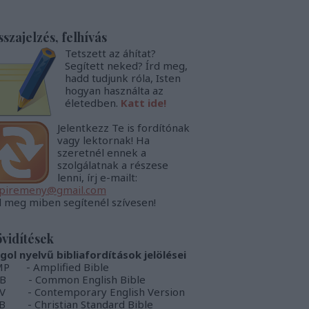
sszajelzés, felhívás
Tetszett az áhítat?
Segített neked? Írd meg,
hadd tudjunk róla, Isten
hogyan használta az
életedben.
Katt ide!
Jelentkezz Te is fordítónak
vagy lektornak! Ha
szeretnél ennek a
szolgálatnak a részese
lenni, írj e-mailt:
piremeny@gmail.com
d meg miben segítenél szívesen!
vidítések
gol nyelvű bibliafordítások jelölései
P - Amplified Bible
B - Common English Bible
V - Contemporary English Version
B - Christian Standard Bible