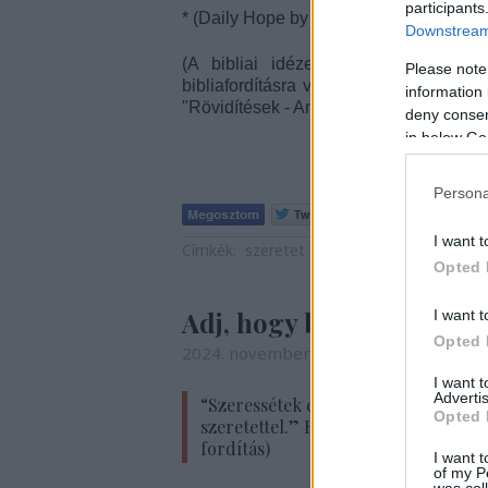
participants
* (Daily Hope by Rick Warren, 2026.01.
Downstream 
(A bibliai idézetek hivatkozási hely
Please note
bibliafordításra vonatkoznak. Ezekről a
information 
"Rövidítések - Angol nyelvű bibliafordítá
deny consent
in below Go
Persona
Tetszik
0
I want t
Címkék:
szeretet
evangélium
evangélium 
Opted 
Adj, hogy bátorítsd Isten
I want t
Opted 
2024. november 30. 03:00
-
Anita.B
I want 
Advertis
“Szeressétek egymást kölcsönös
Opted 
szeretettel.” Róma 12,10 (NRSVUE
fordítás)
I want t
of my P
was col