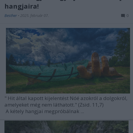
hangjaira!
Besther
•
2025. február 07.
0
"
Hit által kapott kijelentést Nóé azokról a dolgokról,
amelyeket még nem láthatott."
(Zsid. 11,7)
A kétely hangjai megpróbálnak ...