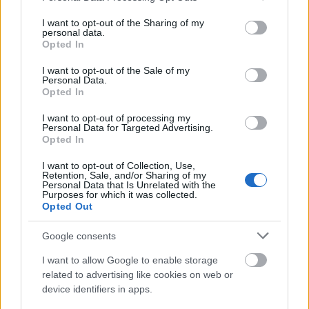
services and may gather and store information including but
not limited to your visit or usage behaviour. You may click to
I want to opt-out of the Sharing of my
personal data.
grant or deny consent to Google and its third-party tags to
Opted In
use your data for below specified purposes in below Google
consent section.
I want to opt-out of the Sale of my
Personal Data.
Opted In
I want to opt-out of processing my
Personal Data for Targeted Advertising.
Opted In
I want to opt-out of Collection, Use,
Retention, Sale, and/or Sharing of my
Personal Data that Is Unrelated with the
Purposes for which it was collected.
Opted Out
Hinned kell, hogy meglásd
Google consents
Antal Péter Dávid
•
2024. május 07.
0
I want to allow Google to enable storage
related to advertising like cookies on web or
device identifiers in apps.