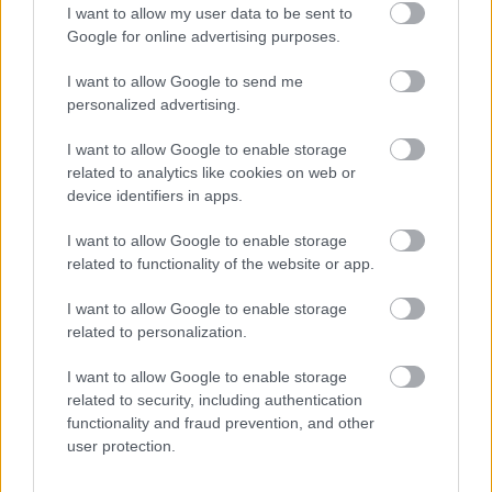
I want to allow my user data to be sent to
Google for online advertising purposes.
I want to allow Google to send me
personalized advertising.
I want to allow Google to enable storage
related to analytics like cookies on web or
device identifiers in apps.
I want to allow Google to enable storage
related to functionality of the website or app.
I want to allow Google to enable storage
related to personalization.
"A hit a remélt dolgokról való bizonyosság és a nem
látott dolgokról való meggyőződés."
Zsidók 11,1
I want to allow Google to enable storage
A hit azt jelenti, hogy ...
related to security, including authentication
functionality and fraud prevention, and other
user protection.