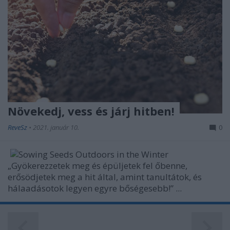
Növekedj, vess és járj hitben!
ReveSz
•
2021. január 10.
0
„Gyökerezzetek meg és épüljetek fel őbenne,
erősödjetek meg a hit által, amint tanultátok, és
hálaadásotok legyen egyre bőségesebb!” ...