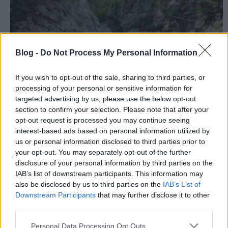
Blog -
Do Not Process My Personal Information
If you wish to opt-out of the sale, sharing to third parties, or
processing of your personal or sensitive information for
targeted advertising by us, please use the below opt-out
section to confirm your selection. Please note that after your
opt-out request is processed you may continue seeing
interest-based ads based on personal information utilized by
us or personal information disclosed to third parties prior to
your opt-out. You may separately opt-out of the further
disclosure of your personal information by third parties on the
IAB’s list of downstream participants. This information may
„(Isten) olyan bizonyossággal beszél a jövőbeli
also be disclosed by us to third parties on the
IAB’s List of
eseményekről, mintha azok már a múltban
Downstream Participants
that may further disclose it to other
lennének.”
Róm 4,17 TLB fordítás
third parties.
A ...
Please note that this website/app uses one or more Google
Personal Data Processing Opt Outs