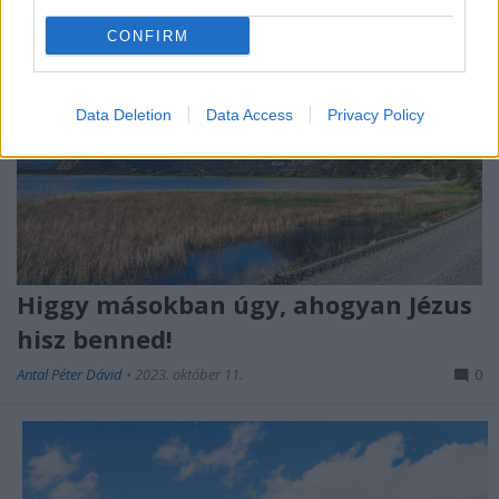
CONFIRM
Data Deletion
Data Access
Privacy Policy
Higgy másokban úgy, ahogyan Jézus
hisz benned!
Antal Péter Dávid
•
2023. október 11.
0