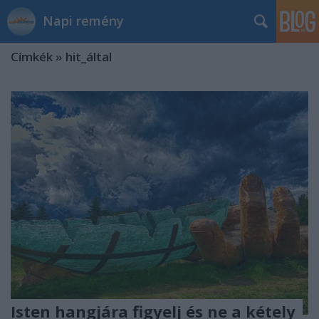
Napi remény
Címkék
»
hit_által
Isten hangjára figyelj és ne a kétely