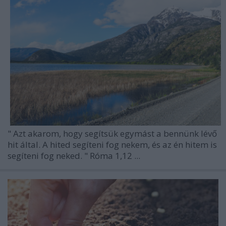
"
Azt akarom, hogy segítsük egymást a bennünk lévő
hit által. A hited segíteni fog nekem, és az én hitem is
segíteni fog neked.
"
Róma 1,12 ...