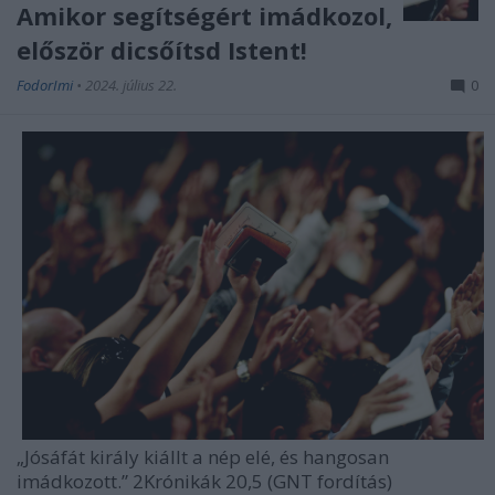
Amikor segítségért imádkozol,
először dicsőítsd Istent!
FodorImi
•
2024. július 22.
0
„Jósáfát király kiállt a nép elé, és hangosan
imádkozott.” 2Krónikák 20,5 (GNT fordítás)