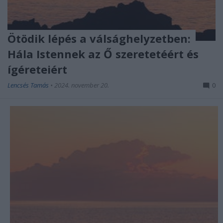
Ötödik lépés a válsághelyzetben:
Hála Istennek az Ő szeretetéért és
ígéreteiért
Lencsés Tamás
•
2024. november 20.
0