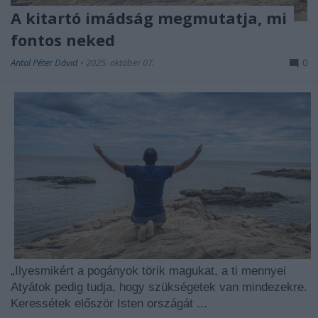
A kitartó imádság megmutatja, mi
fontos neked
Antal Péter Dávid
•
2025. október 07.
0
„Ilyesmikért a pogányok törik magukat, a ti mennyei
Atyátok pedig tudja, hogy szükségetek van mindezekre.
Keressétek először Isten országát ...