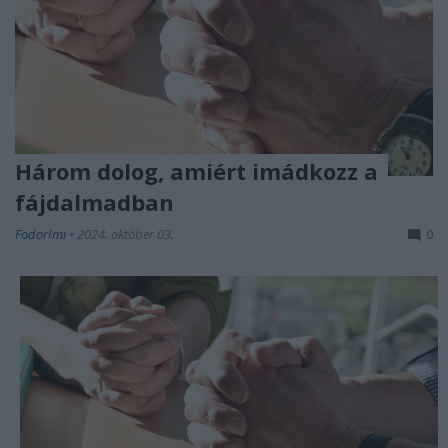
Három dolog, amiért imádkozz a
fájdalmadban
FodorImi
•
2024. október 03.
0