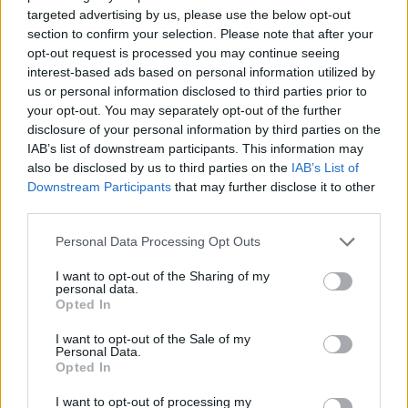
targeted advertising by us, please use the below opt-out
section to confirm your selection. Please note that after your
opt-out request is processed you may continue seeing
interest-based ads based on personal information utilized by
us or personal information disclosed to third parties prior to
your opt-out. You may separately opt-out of the further
disclosure of your personal information by third parties on the
IAB’s list of downstream participants. This information may
also be disclosed by us to third parties on the
IAB’s List of
Downstream Participants
that may further disclose it to other
third parties.
Please note that this website/app uses one or more Google
Personal Data Processing Opt Outs
services and may gather and store information including but
"Azt mondták neki: 'Uram, nyisd meg a szemünket.
not limited to your visit or usage behaviour. You may click to
I want to opt-out of the Sharing of my
personal data.
És Jézus ... megérintette a szemüket, és azonnal
grant or deny consent to Google and its third-party tags to
Opted In
visszanyerték a látásukat, és követték ...
use your data for below specified purposes in below Google
consent section.
I want to opt-out of the Sale of my
Personal Data.
Opted In
I want to opt-out of processing my