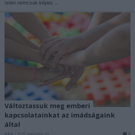
Isten nemcsak képes ...
Változtassuk meg emberi
kapcsolatainkat az imádságaink
által
R.K.A.
•
2025. november 15.
0