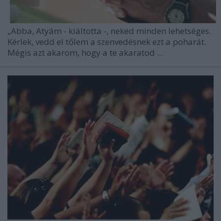
„Abba, Atyám - kiáltotta -, neked minden lehetséges.
Kérlek, vedd el tőlem a szenvedésnek ezt a poharát.
Mégis azt akarom, hogy a te akaratod ...