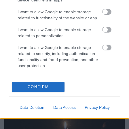
I want to allow Google to enable storage
related to functionality of the website or app.
I want to allow Google to enable storage
related to personalization.
I want to allow Google to enable storage
related to security, including authentication
"
A király ekkor így kérlelte...:’Kérlek, könyörögj
functionality and fraud prevention, and other
Istenedhez, az Örökkévalóhoz, imádkozz értem, hogy
user protection.
a karom meggyógyuljon!’ Ő pedig ...
CONFIRM
Data Deletion
Data Access
Privacy Policy