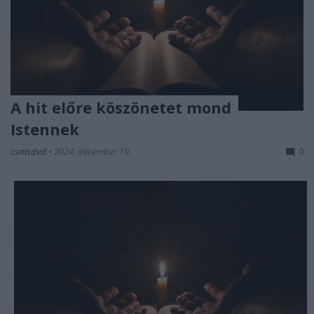
A hit előre köszönetet mond
Istennek
csmsdvd
•
2024. december 19.
0