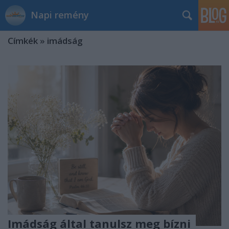
Napi remény
Címkék
»
imádság
Imádság által tanulsz meg bízni