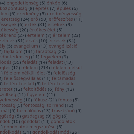
84
)
engedetlenség
(
5
)
énkép
(
6
)
központúság
(
8
)
építés
(
7
)
épülés
(
6
)
rdem
(
6
)
eredmény
(
5
)
eredményesség
érettség
(
24
)
erő
(
50
)
erőfeszítés
(
11
)
ősségek
(
6
)
érték
(
31
)
értékek
(
9
)
tékesség
(
20
)
értékes élet
(
5
)
tékrend
(
27
)
értelem
(
7
)
érzelem
(
23
)
zelmek
(
31
)
érzés
(
10
)
érzések
(
34
)
ély
(
5
)
evangélium
(
13
)
evangélizáció
7
)
fájdalom
(
131
)
fáradtság
(
20
)
ddhetetlenség
(
11
)
fegyelem
(
9
)
jlődés
(
55
)
feladás
(
14
)
feladat
(
13
)
lejtés
(
12
)
félelem
(
214
)
félelem nélkül
1
)
félelem nélküli élet
(
5
)
felelősség
3
)
felelősségvállalás
(
11
)
feltámadás
9
)
feltétel nélkül
(
5
)
feltétel nélküli
eretet
(
12
)
feltöltődés
(
6
)
fény
(
12
)
szültség
(
11
)
figyelem
(
41
)
gyelmesség
(
10
)
fókusz
(
21
)
fontos
(
5
)
ntosság
(
5
)
fontossági sorrend
(
12
)
rmál
(
5
)
formálódás
(
13
)
frusztráció
(
9
)
ggőség
(
5
)
gazdagság
(
9
)
gőg
(
6
)
ndok
(
10
)
gondolat
(
14
)
gondolatok
1
)
gondolatok megszűrése
(
5
)
ndolkodás
(
31
)
gondolkodásmód
(
25
)