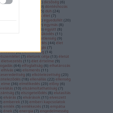
cséret
(
10
)
dicsőítés
(
52
)
dicsőség
(
6
)
ntés
(
235
)
döntések
(
29
)
döntéshozás
0
)
döntésképtelenség
(
5
)
düh
(
24
)
észség
(
53
)
egészséges élet
(
7
)
yediség
(
14
)
egyedül
(
7
)
egyedüllét
(
20
)
yetértés
(
8
)
egyház
(
19
)
egymás
(
8
)
ység
(
9
)
egyszerűség
(
6
)
együtt
(
8
)
yüttérzés
(
25
)
együttműködés
(
11
)
csendesedés
(
9
)
elégedetlenség
(
9
)
égedettség
(
26
)
elengedés
(
44
)
élet
1
)
életcél
(
79
)
életfelfogás
(
7
)
ethivatás
(
8
)
életminőség
(
14
)
etszemlélet
(
7
)
életünk célja
(
13
)
életút
életvezetés
(
11
)
élet értelme
(
9
)
fogadás
(
64
)
elfoglaltság
(
6
)
elhatározás
elhívás
(
46
)
elismerés
(
11
)
keseredettség
(
6
)
elkötelezettség
(
23
)
köteleződés
(
18
)
ellenállás
(
22
)
ellenség
elme
(
36
)
elmélkedés
(
23
)
előny
(
6
)
őrelátás
(
10
)
elszámoltathatóság
(
7
)
szántság
(
5
)
elszigetelődés
(
8
)
elutasítás
6
)
elvárás
(
5
)
elvárások
(
11
)
elveszett
2
)
emberek
(
13
)
emberi kapcsolatok
0
)
emlék
(
5
)
emlékezés
(
13
)
empátia
6
)
ének
(
5
)
energia
(
7
)
engedelmesség