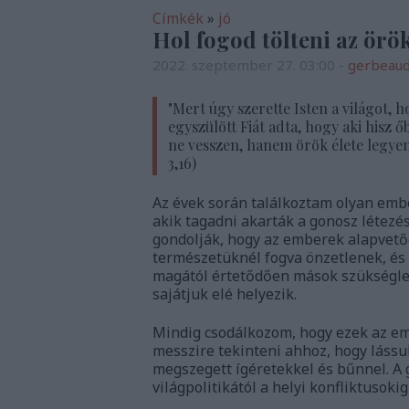
Címkék
»
jó
Hol fogod tölteni az örö
2022. szeptember 27. 03:00
-
gerbeau
"
Mert úgy szerette Isten a világot, 
egyszülött Fiát adta, hogy aki hisz ő
ne vesszen, hanem örök élete legyen
3,16)
Az évek során találkoztam olyan emb
akik tagadni akarták a gonosz létezés
gondolják, hogy az emberek alapvető
természetüknél fogva önzetlenek, és
magától értetődően mások szükséglet
sajátjuk elé helyezik.
Mindig csodálkozom, hogy ezek az emb
messzire tekinteni ahhoz, hogy lássuk
megszegett ígéretekkel és bűnnel. A 
világpolitikától a helyi konfliktusoki