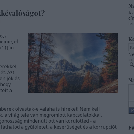
N
kkévalóságot?
Az
cí
d
le
hogy
K
benne, el
.
" (Ján
Né
ki
erekkel,
ét. Azt
en jók és
Na
 hogy
eit a
erek olvastak-e valaha is híreket! Nem kell
F
, a világ tele van megromlott kapcsolatokkal,
gonoszság mindenütt ott van körülötted - a
g láthatod a gyűlöletet, a keserűséget és a korrupciót.
Fa