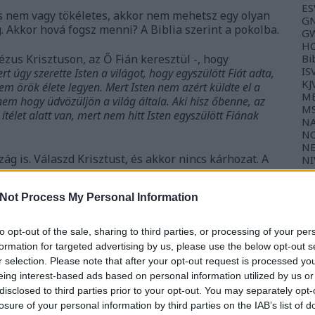
ES
s nem vagy tökéletes, akkor nem mehetsz egy olyan
GN
. Akkor hová fogsz menni? A Biblia szerint a pokolba.
GW
HC
ézus Krisztuson, az Ő Fián keresztül -, hogy
Bi
IS
rt úgy szerette Isten a világot, hogy egyszülött Fiát adta,
KJ
em örök élete legyen. Mert Isten nem azért küldte el a
ME
hanem hogy üdvözüljön a világ általa. Aki hisz őbenne, az
M
 ítélet alatt van, mert nem hitt Isten egyszülött Fiának
NA
NC
NE
g is. Válaszd Krisztust, és akkor nincs kárhozat. A
NI
NK
NL
TL
Not Process My Personal Information
eszélgetéshez:
TP
WE
ljünk a pokol létezéséről, amikor az evangéliumról
to opt-out of the sale, sharing to third parties, or processing of your per
formation for targeted advertising by us, please use the below opt-out s
Ba
gkérdezi: "miért hiszed, hogy létezik a pokol?".
r selection. Please note that after your opt-out request is processed y
t anélkül, hogy igazságot követelne? Miért vagy
Gy
eing interest-based ads based on personal information utilized by us or
Fé
disclosed to third parties prior to your opt-out. You may separately opt-
losure of your personal information by third parties on the IAB’s list of