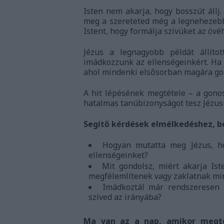
Isten nem akarja, hogy bosszút állj.
meg a szereteted még a legnehezebb 
Istent, hogy formálja szívüket az övé
Jézus a legnagyobb példát állítot
imádkozzunk az ellenségeinkért. Ha k
ahol mindenki elsősorban magára go
A hit lépésének megtétele – a gonos
hatalmas tanúbizonyságot tesz Jézusr
Segítő kérdések elmélkedéshez, b
Hogyan mutatta meg Jézus, hog
ellenségeinket?
Mit gondolsz, miért akarja Is
megfélemlítenek vagy zaklatnak mi
Imádkoztál már rendszeresen 
szíved az irányába?
Ma van az a nap, amikor megtes