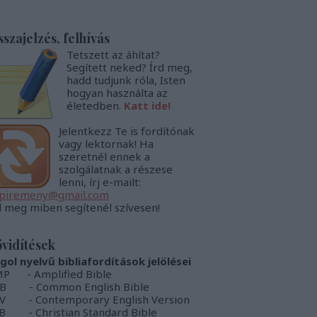
sszajelzés, felhívás
Tetszett az áhítat?
Segített neked? Írd meg,
hadd tudjunk róla, Isten
hogyan használta az
életedben.
Katt ide!
Jelentkezz Te is fordítónak
vagy lektornak! Ha
szeretnél ennek a
szolgálatnak a részese
lenni, írj e-mailt:
piremeny@gmail.com
d meg miben segítenél szívesen!
vidítések
gol nyelvű bibliafordítások jelölései
P - Amplified Bible
B - Common English Bible
V - Contemporary English Version
B - Christian Standard Bible