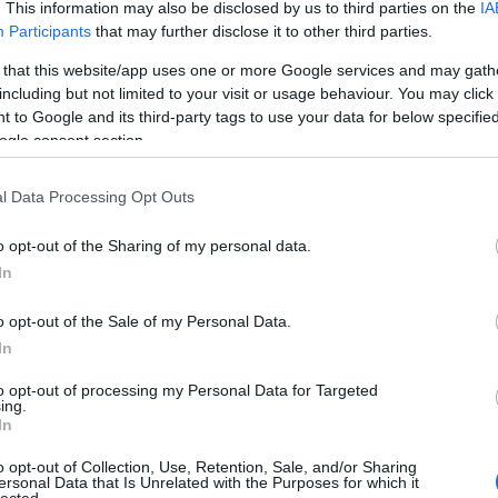
. This information may also be disclosed by us to third parties on the
IA
ságot Istennel töltöd?
Fő
Participants
that may further disclose it to other third parties.
Áb
vetett hitünkkel igazzá válunk Istennel szemében. És ez
va
 that this website/app uses one or more Google services and may gath
tól, hogy kik vagyunk
" (Róm 3,22 NLT). Ha készen állsz
ad
including but not limited to your visit or usage behaviour. You may click 
ag
tadd az életedet Jézus Krisztusnak, kezdd azzal, hogy
 to Google and its third-party tags to use your data for below specifi
(
9
ogle consent section.
(
1
yok, és a bocsánatodat kérem. Hiszem, hogy Jézus
al
 a bűneimért, és hogy feltámasztottad őt az életre.
(
1
mban, és a mai naptól kezdve Uramként követni őt.
l Data Processing Opt Outs
ál
akaratodat cselekedjem. Jézus nevében imádkozom. Ámen."
ál
al
o opt-out of the Sharing of my personal data.
dd Jézust, kérlek, írj nekem egy e-mailt a
(
2
In
(
2
d velem. Szeretnék küldeni neked néhány ingyenes
an
zussal való utadon.
o opt-out of the Sale of my Personal Data.
át
cs
In
20.)
bá
(
5
)
to opt-out of processing my Personal Data for Targeted
t követő jelölések a szerző által választott angol
ba
ing.
 a https://napiremeny.blog.hu oldal jobb oldali
(
5
In
(
1
ű bibliafordítások jelölései” pont alatt további
bé
o opt-out of Collection, Use, Retention, Sale, and/or Sharing
be
ersonal Data that Is Unrelated with the Purposes for which it
lected.