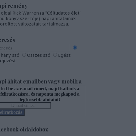
api remény
 oldal Rick Warren (a "Céltudatos élet"
mű könyv szerzője) napi áhítatainak
fordított változatait tartalmazza.
eresés
hány szó
Összes szó
Egész
fejezést
pi áhítat emailben vagy mobilra
Írd be az e-mail címed, majd kattints a
feliratkozásra, és naponta megkapod a
legfrissebb áhítatot!
eliratkozás
cebook oldaldoboz