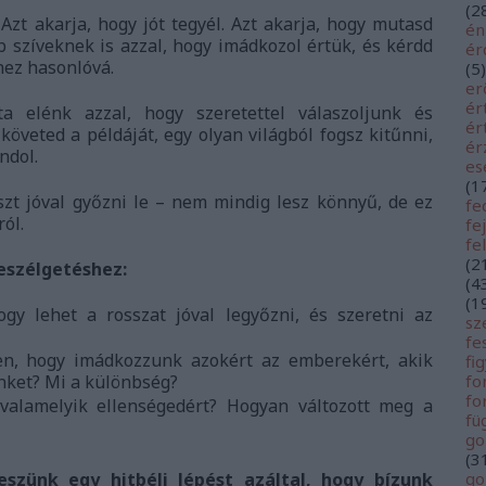
(
2
 Azt akarja, hogy jót tegyél. Azt akarja, hogy mutasd
én
szíveknek is azzal, hogy imádkozol értük, és kérdd
é
hez hasonlóvá.
(
5
)
er
ér
ta elénk azzal, hogy szeretettel válaszoljunk és
ér
öveted a példáját, egy olyan világból fogsz kitűnni,
ér
ndol.
es
(
1
zt jóval győzni le – nem mindig lesz könnyű, de ez
fe
ól.
fe
fe
(
2
eszélgetéshez:
(
4
(
1
y lehet a rosszat jóval legyőzni, és szeretni az
sz
fe
ten, hogy imádkozzunk azokért az emberekért, akik
fi
nket? Mi a különbség?
fo
fo
valamelyik ellenségedért? Hogyan változott meg a
fü
go
(
3
zünk egy hitbéli lépést azáltal, hogy bízunk
go