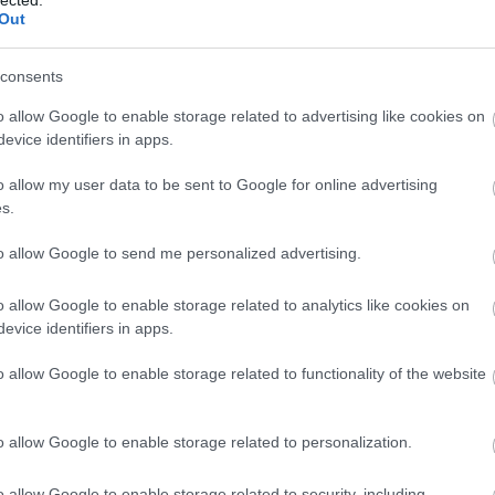
be
Out
be
bi
Bi
consents
Szólj hozzá!
Bi
bi
gváltás
gonosz
szabad akarat
mennyország
o allow Google to enable storage related to advertising like cookies on
ta
evice identifiers in apps.
(
1
bí
bi
o allow my user data to be sent to Google for online advertising
ellen fénnyel harcolni?
bi
s.
bo
(
1
to allow Google to send me personalized advertising.
(
6
)
bu
győzd le a
bű
o allow Google to enable storage related to analytics like cookies on
(
3
evice identifiers in apps.
(
1
n, ami
cé
o allow Google to enable storage related to functionality of the website
om
Cí
szolni. És
cs
(
8
)
nkkal, ezért
(
5
)
o allow Google to enable storage related to personalization.
cs
(
3
o allow Google to enable storage related to security, including