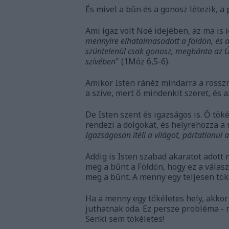
És mivel a bűn és a gonosz létezik, a p
Ami igaz volt Noé idejében, az ma is i
mennyire elhatalmasodott a földön, és
szüntelenül csak gonosz, megbánta az Ú
szívében
" (1Móz 6,5-6).
Amikor Isten ránéz mindarra a rosszr
a szíve, mert ő mindenkit szeret, és 
De Isten szent és igazságos is. Ő tök
rendezi a dolgokat, és helyrehozza a r
Igazságosan ítéli a világot, pártatlanul 
Addig is Isten szabad akaratot adott 
meg a bűnt a Földön, hogy ez a vála
meg a bűnt. A menny egy teljesen töké
Ha a menny egy tökéletes hely, akkor 
juthatnak oda. Ez persze probléma - 
Senki sem tökéletes!