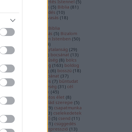
szélgetés
(
10
)
beszélgetés Istennel
(
5
)
tegség
(
9
)
beteljesedés
(
5
)
Biblia
(
81
)
blia
(
49
)
bibliai elmélkedés
(
10
)
bliaolvasás
(
23
)
bibliaolvasás
(
18
)
bliatanulmányozás
(
11
)
bliatanulmányozás
(
56
)
Biblia
nulmányozás
(
6
)
birtoklás
(
5
)
Bizalom
7
)
bizalom
(
456
)
bizalom Istenben
(
50
)
zni
(
16
)
bizonyosság
(
14
)
zonyságtétel
(
29
)
bizonytalanság
(
29
)
ztatás
(
9
)
biztonság
(
26
)
bocsánat
(
13
)
csánat kérés
(
5
)
bőkezűség
(
8
)
bölcs
0
)
bölcsek
(
5
)
bölcsesség
(
163
)
boldog
boldogság
(
117
)
bőség
(
6
)
bosszú
(
18
)
kás
(
11
)
bűn
(
149
)
bűnbánat
(
37
)
nbocsánat
(
74
)
büntetés
(
7
)
bűntudat
0
)
bűnvallás
(
35
)
büszkeség
(
31
)
cél
73
)
célkitűzés
(
39
)
célok
(
45
)
ltudatosság
(
22
)
céltudatos élet
(
8
)
mkék
(
6
)
család
(
52
)
család szerepe
(
5
)
alódás
(
9
)
csalódottság
(
9
)
csapatmunka
csata
(
7
)
cselekedet
(
23
)
cselekedetek
cselekvés
(
29
)
cselekvő
(
5
)
csend
(
11
)
endesség
(
127
)
csoda
(
31
)
csüggedés
2
)
Dániel
(
5
)
Dávid
(
5
)
depresszió
(
13
)