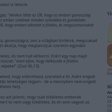
okol is létezik.
Vi
gaz: "
Amikor látta az ÚR, hogy az emberi gonoszság
 az ember szívének minden szándéka és gondolata
R, hogy embert alkotott a földön, és megszomorodott
a, gonoszságra, ami a világban történik, megszakad
azt akarja, hogy megtanuljuk szeretni egymást.
életes, és nem tud vétkezni. Ezért egy nap majd
osszat: "
mert eljön, hogy ítélkezzék a földön.
a népeket
" (Zsol 96,13).
na
Ír
neked, hogy eldönthesd, szereted-e őt. Azért engedi
sztás lehetséges legyen - de a mennyben nem engedi
Rö
letes hely.
An
ez azt jelenti, hogy csak tökéletes emberek
AM
CE
mert te nem vagy tökéletes, és én sem vagyok az.
CE
CS