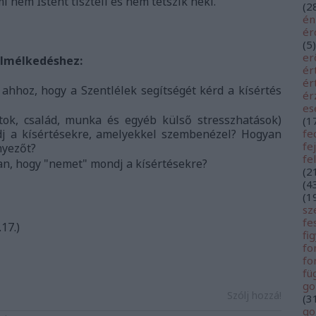
 nem Istent tiszteli és nem tetszik neki.
(
2
én
é
(
5
)
er
elmélkedéshez:
ér
ér
ahhoz, hogy a Szentlélek segítségét kérd a kísértés
ér
es
tok, család, munka és egyéb külső stresszhatások)
(
1
j a kísértésekre, amelyekkel szembenézel? Hogyan
fe
fe
nyezőt?
fe
ban, hogy "nemet" mondj a kísértésekre?
(
2
(
4
(
1
sz
fe
17.)
fi
fo
fo
fü
go
Szólj hozzá!
(
3
go