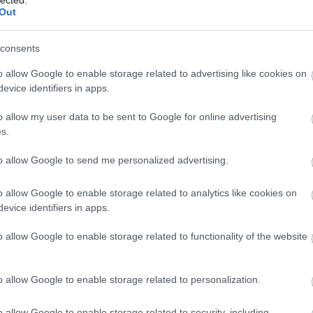
be
Out
be
bi
bi
consents
bi
sten
Bi
o allow Google to enable storage related to advertising like cookies on
ta
evice identifiers in apps.
(
4
ják,
bí
nden
bi
o allow my user data to be sent to Google for online advertising
 "Ha
bi
s.
gál,
bo
(
1
s is
to allow Google to send me personalized advertising.
(
6
)
m árt
bu
bű
o allow Google to enable storage related to analytics like cookies on
(
3
evice identifiers in apps.
k azért, mert vágyat érzel egy egész csokoládétorta
(
1
t, hogy az jót tesz neked. És csak azért, mert úgy
cé
o allow Google to enable storage related to functionality of the website
z, az nem árt senkinek, még nem jelenti azt, hogy
Cí
yeitől.
cs
(
8
)
(
5
)
o allow Google to enable storage related to personalization.
rs) ezt írja:
"Nem a bűnös természeted irányít titeket. A
cs
nnetek"
(NLT).
(
3
o allow Google to enable storage related to security, including