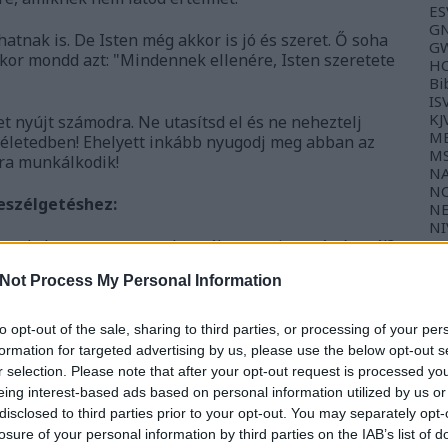
ES
GN
atnak is. De Isten még akkor is jó és szeret. Ő soha
GW
kor mondd azt: "Mindennek ellenére, Isten szeretete
HC
Bi
IS
KJ
t nyújt számodra. Ne utasítsd el és ne neheztelj
ME
 életedben! Ehelyett inkább nyugodj meg abban az
M
dra munkálkodik!
NA
NC
eszélgetéshez:
NE
NI
tad el, mert nem az volt a válasz, amire számítottál?
NK
NL
e?
TL
Not Process My Personal Information
zásodat az, ha elhiszed, hogy Isten mindig a te
TP
WE
gondolsz, miért engedi meg, hogy fájdalmat élj át?
to opt-out of the sale, sharing to third parties, or processing of your per
formation for targeted advertising by us, please use the below opt-out s
Ba
r selection. Please note that after your opt-out request is processed y
ten jóságában?
Gy
eing interest-based ads based on personal information utilized by us or
Fé
disclosed to third parties prior to your opt-out. You may separately opt-
ennel, az, hogy elfogadod Jézust Uradnak és
losure of your personal information by third parties on the IAB’s list of
egyszerű imával: