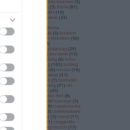
szélgetés
(
10
)
beszélgetés Istennel
(
5
)
tegség
(
9
)
beteljesedés
(
5
)
Biblia
(
81
)
blia
(
49
)
bibliai elmélkedés
(
10
)
bliaolvasás
(
18
)
Bibliaolvasás
(
23
)
bliatanulmányozás
(
56
)
bliatanulmányozás
(
11
)
Biblia
nulmányozás
(
6
)
birtoklás
(
5
)
bizalom
56
)
Bizalom
(
17
)
bizalom Istenben
(
50
)
zni
(
16
)
bizonyosság
(
14
)
zonyságtétel
(
29
)
bizonytalanság
(
29
)
ztatás
(
9
)
biztonság
(
26
)
bocsánat
(
13
)
csánat kérés
(
5
)
bőkezűség
(
8
)
bölcs
0
)
bölcsek
(
5
)
bölcsesség
(
163
)
boldog
boldogság
(
117
)
bőség
(
6
)
bosszú
(
18
)
kás
(
11
)
bűn
(
149
)
bűnbánat
(
37
)
nbocsánat
(
74
)
büntetés
(
7
)
bűntudat
0
)
bűnvallás
(
35
)
büszkeség
(
31
)
cél
73
)
célkitűzés
(
39
)
célok
(
45
)
ltudatosság
(
22
)
céltudatos élet
(
8
)
mkék
(
6
)
család
(
52
)
család szerepe
(
5
)
alódás
(
9
)
csalódottság
(
9
)
csapatmunka
csata
(
7
)
cselekedet
(
23
)
cselekedetek
cselekvés
(
29
)
cselekvő
(
5
)
csend
(
11
)
endesség
(
127
)
csoda
(
31
)
csüggedés
2
)
Dániel
(
5
)
Dávid
(
5
)
depresszió
(
13
)