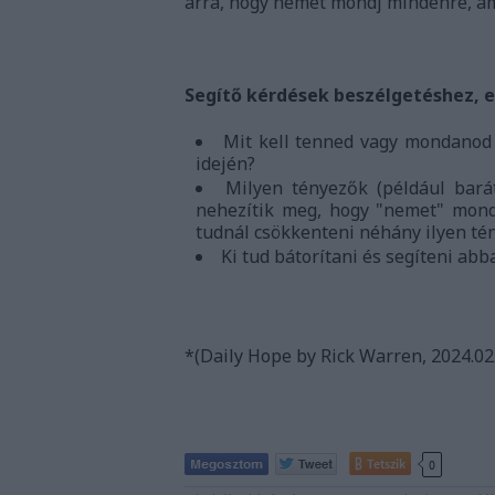
arra, hogy nemet mondj mindenre, ami
Segítő kérdések beszélgetéshez, 
Mit kell tenned vagy mondanod 
idején?
Milyen tényezők (például bará
nehezítik meg, hogy "nemet" mond
tudnál csökkenteni néhány ilyen té
Ki tud bátorítani és segíteni ab
*(Daily Hope by Rick Warren, 2024.02.
Tetszik
0