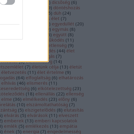
cséret
(
10
)
dicsőítés
(
52
)
dicsőség
(
6
)
ntés
(
235
)
döntések
(
29
)
döntéshozás
0
)
döntésképtelenség
(
5
)
düh
(
24
)
észség
(
53
)
egészséges élet
(
7
)
yediség
(
14
)
egyedül
(
7
)
egyedüllét
(
20
)
yetértés
(
8
)
egyház
(
19
)
egymás
(
8
)
ység
(
9
)
egyszerűség
(
6
)
együtt
(
8
)
yüttérzés
(
25
)
együttműködés
(
11
)
csendesedés
(
9
)
elégedetlenség
(
9
)
égedettség
(
26
)
elengedés
(
44
)
élet
1
)
életcél
(
79
)
életfelfogás
(
7
)
ethivatás
(
8
)
életminőség
(
14
)
etszemlélet
(
7
)
életünk célja
(
13
)
életút
életvezetés
(
11
)
élet értelme
(
9
)
fogadás
(
64
)
elfoglaltság
(
6
)
elhatározás
elhívás
(
46
)
elismerés
(
11
)
keseredettség
(
6
)
elkötelezettség
(
23
)
köteleződés
(
18
)
ellenállás
(
22
)
ellenség
elme
(
36
)
elmélkedés
(
23
)
előny
(
6
)
őrelátás
(
10
)
elszámoltathatóság
(
7
)
szántság
(
5
)
elszigetelődés
(
8
)
elutasítás
6
)
elvárás
(
5
)
elvárások
(
11
)
elveszett
2
)
emberek
(
13
)
emberi kapcsolatok
0
)
emlék
(
5
)
emlékezés
(
13
)
empátia
6
)
ének
(
5
)
energia
(
7
)
engedelmesség