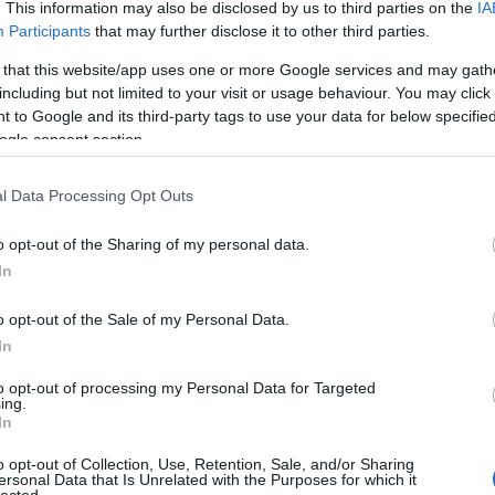
. This information may also be disclosed by us to third parties on the
IA
Fő
Participants
that may further disclose it to other third parties.
sségem továbbra is elszakítson tőled. Megígérted, hogy
Áb
en bűnt, amit valaha elkövettem, megmutatod életem
va
 that this website/app uses one or more Google services and may gath
ap elviszel a mennybe, hogy veled éljek az
ad
including but not limited to your visit or usage behaviour. You may click 
ag
 to Google and its third-party tags to use your data for below specifi
(
9
, hogy te vagy a Megváltóm. Bízom benned, amikor azt
ogle consent section.
(
1
 hitből fakad, nem abból, amit én teszek. Kérlek, jöjj
al
az életemet.
(
1
teremtettél, megnyugodva jóságodban, és életem hátralévő
l Data Processing Opt Outs
ál
s nevében imádkozom. Ámen."
ál
al
o opt-out of the Sharing of my personal data.
.25.)
(
2
In
(
2
an
o opt-out of the Sale of my Personal Data.
át
cs
In
bá
Szólj hozzá!
(
5
)
to opt-out of processing my Personal Data for Targeted
ba
ing.
Isten szeret
(
5
In
(
1
bé
o opt-out of Collection, Use, Retention, Sale, and/or Sharing
i
be
ersonal Data that Is Unrelated with the Purposes for which it
lected.