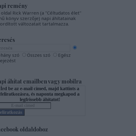
api remény
 oldal Rick Warren (a "Céltudatos élet"
mű könyv szerzője) napi áhítatainak
fordított változatait tartalmazza.
eresés
hány szó
Összes szó
Egész
fejezést
pi áhítat emailben vagy mobilra
Írd be az e-mail címed, majd kattints a
feliratkozásra, és naponta megkapod a
legfrissebb áhítatot!
eliratkozás
cebook oldaldoboz