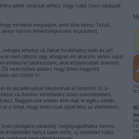
dra adott válaszát ahhoz, hogy tudd: Isten válaszát
Vi
 hogy mindent megadjon, amit tőle kérsz. Tehát,
 akkor három lehetőséged van: elutasítod,
, mérges lehetsz rá, hátat fordíthatsz neki és azt
 te nem játszol úgy, ahogyan én akarom, akkor saját
n emberrel találkoztam, akik eltávolodtak Istentől,
 Ők nem hittek abban, hogy Isten nagyobb
obb célt tűzött ki.
na
 és lázadásukkal távolodnak el Istentől. Ez a
Ír
lhetsz rá. Amikor kételkedsz Isten szeretetében,
 tesz. Nagyon sok ember élte már le egész életét
l a tényt, hogy Isten csak olyat tesz az életükben,
Rö
An
AM
Isten jóságára válaszolj: megnyugodhatsz benne.
CE
CE
te érdekeidet tartja szem előtt, új szemmel tudsz
CS
re, amiknek nem látod értelmét.