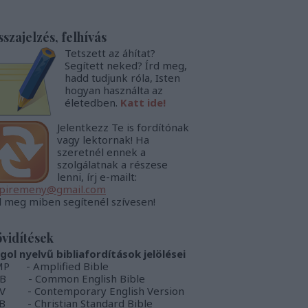
sszajelzés, felhívás
Tetszett az áhítat?
Segített neked? Írd meg,
hadd tudjunk róla, Isten
hogyan használta az
életedben.
Katt ide!
Jelentkezz Te is fordítónak
vagy lektornak! Ha
szeretnél ennek a
szolgálatnak a részese
lenni, írj e-mailt:
piremeny@gmail.com
d meg miben segítenél szívesen!
vidítések
gol nyelvű bibliafordítások jelölései
P - Amplified Bible
B - Common English Bible
V - Contemporary English Version
B - Christian Standard Bible