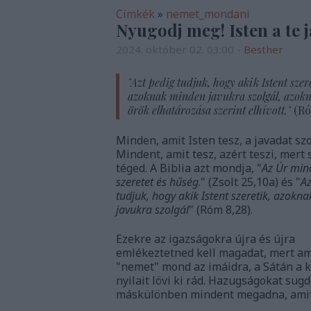
Címkék
»
nemet_mondani
Nyugodj meg! Isten a te
2024. október 02. 03:00
-
Besther
"Azt pedig tudjuk, hogy akik Istent szer
azoknak minden javukra szolgál, azokn
örök elhatározása szerint elhívott."
(Ró
Minden, amit Isten tesz, a javadat szo
Mindent, amit tesz, azért teszi, mert 
téged. A Biblia azt mondja, "
Az Úr min
szeretet és hűség
." (Zsolt 25,10a) és "
Az
tudjuk, hogy akik Istent szeretik, azokn
javukra szolgál
" (Róm 8,28).
Ezekre az igazságokra újra és újra
emlékeztetned kell magadat, mert am
"nemet" mond az imáidra, a Sátán a k
nyilait lövi ki rád. Hazugságokat sug
máskülönben mindent megadna, amit 