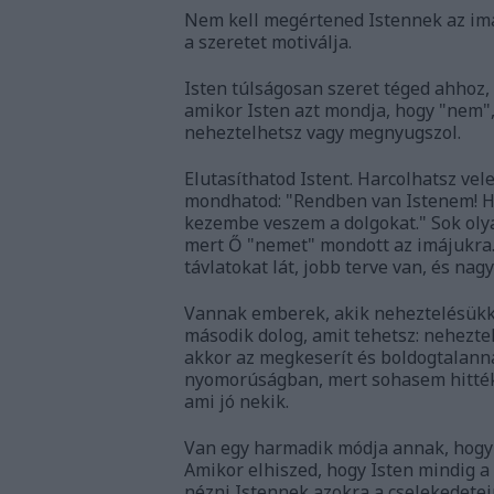
Nem kell megértened Istennek az imái
a szeretet motiválja.
Isten túlságosan szeret téged ahhoz,
amikor Isten azt mondja, hogy "nem",
neheztelhetsz vagy megnyugszol.
Elutasíthatod Istent. Harcolhatsz vele
mondhatod: "Rendben van Istenem! Ha
kezembe veszem a dolgokat." Sok olya
mert Ő "nemet" mondott az imájukra.
távlatokat lát, jobb terve van, és nagy
Vannak emberek, akik neheztelésükkel
második dolog, amit tehetsz: nehezte
akkor az megkeserít és boldogtalanná
nyomorúságban, mert sohasem hitték e
ami jó nekik.
Van egy harmadik módja annak, hogy 
Amikor elhiszed, hogy Isten mindig a 
nézni Istennek azokra a cselekedetei