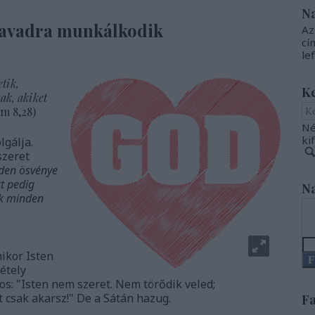
N
 javadra munkálkodik
Az
cí
le
etik,
K
ak, akiket
m 8,28)
Né
ki
lgálja.
szeret
den ösvénye
t pedig
Na
ak minden
ikor Isten
F
étely
dos: "Isten nem szeret. Nem törődik veled;
csak akarsz!" De a Sátán hazug.
Fa