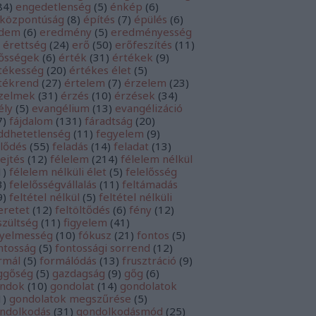
84
)
engedetlenség
(
5
)
énkép
(
6
)
központúság
(
8
)
építés
(
7
)
épülés
(
6
)
rdem
(
6
)
eredmény
(
5
)
eredményesség
érettség
(
24
)
erő
(
50
)
erőfeszítés
(
11
)
ősségek
(
6
)
érték
(
31
)
értékek
(
9
)
tékesség
(
20
)
értékes élet
(
5
)
tékrend
(
27
)
értelem
(
7
)
érzelem
(
23
)
zelmek
(
31
)
érzés
(
10
)
érzések
(
34
)
ély
(
5
)
evangélium
(
13
)
evangélizáció
7
)
fájdalom
(
131
)
fáradtság
(
20
)
ddhetetlenség
(
11
)
fegyelem
(
9
)
jlődés
(
55
)
feladás
(
14
)
feladat
(
13
)
lejtés
(
12
)
félelem
(
214
)
félelem nélkül
1
)
félelem nélküli élet
(
5
)
felelősség
3
)
felelősségvállalás
(
11
)
feltámadás
9
)
feltétel nélkül
(
5
)
feltétel nélküli
eretet
(
12
)
feltöltődés
(
6
)
fény
(
12
)
szültség
(
11
)
figyelem
(
41
)
gyelmesség
(
10
)
fókusz
(
21
)
fontos
(
5
)
ntosság
(
5
)
fontossági sorrend
(
12
)
rmál
(
5
)
formálódás
(
13
)
frusztráció
(
9
)
ggőség
(
5
)
gazdagság
(
9
)
gőg
(
6
)
ndok
(
10
)
gondolat
(
14
)
gondolatok
1
)
gondolatok megszűrése
(
5
)
ndolkodás
(
31
)
gondolkodásmód
(
25
)