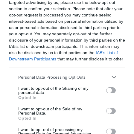
A nagylelkűség növeli a ...
targeted advertising by us, please use the below opt-out
section to confirm your selection. Please note that after your
Hogyan válaszol Isten a
opt-out request is processed you may continue seeing
interest-based ads based on personal information utilized by
nagylelkűségedre?
us or personal information disclosed to third parties prior to
your opt-out. You may separately opt-out of the further
ReveSz
•
2023. augusztus 21.
0
disclosure of your personal information by third parties on the
IAB’s list of downstream participants. This information may
also be disclosed by us to third parties on the
IAB’s List of
Downstream Participants
that may further disclose it to other
third parties.
Please note that this website/app uses one or more Google
Personal Data Processing Opt Outs
services and may gather and store information including but
not limited to your visit or usage behaviour. You may click to
I want to opt-out of the Sharing of my
personal data.
grant or deny consent to Google and its third-party tags to
Opted In
use your data for below specified purposes in below Google
consent section.
I want to opt-out of the Sale of my
Personal Data.
Opted In
I want to opt-out of processing my
Personal Data for Targeted Advertising.