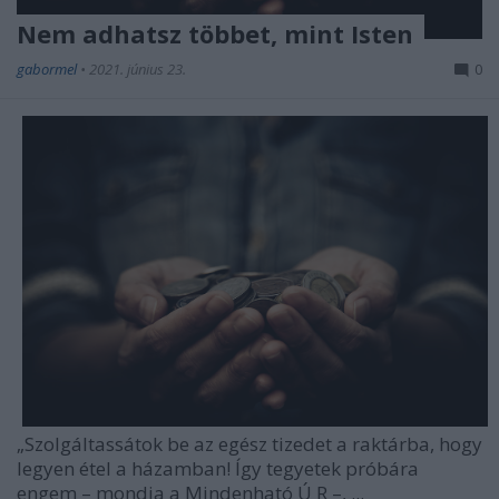
Nem adhatsz többet, mint Isten
gabormel
•
2021. június 23.
0
„Szolgáltassátok be az egész tizedet a raktárba, hogy
legyen étel a házamban! Így tegyetek próbára
engem – mondja a Mindenható Ú
R
–, ...