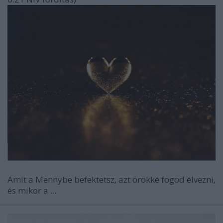
Amit a Mennybe befektetsz, azt örökké fogod élvezni,
és mikor a ...