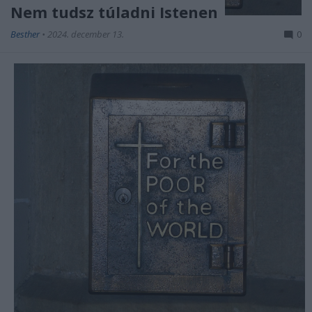
Nem tudsz túladni Istenen
Besther
•
2024. december 13.
0