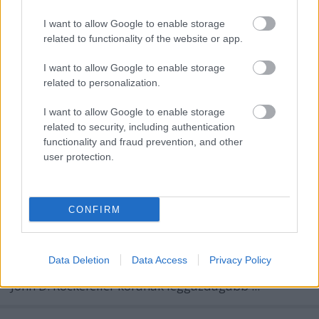
Anita.B
•
2022. július 28.
0
I want to allow Google to enable storage
related to functionality of the website or app.
I want to allow Google to enable storage
related to personalization.
I want to allow Google to enable storage
related to security, including authentication
functionality and fraud prevention, and other
user protection.
CONFIRM
“A bölcs ember spórol a jövőre, de a bolond
Data Deletion
Data Access
Privacy Policy
költekezik, amire csak akar.” (Péld 21,20 TLB ford.)
John D. Rockefeller korának leggazdagabb ...