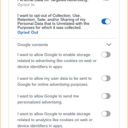
"Isten képes kárpótolni téged azzal, hogy mindent
Opted In
megad neked, amire szükséged van, és még annál is
többet, hogy ne csak a saját ...
I want to opt-out of Collection, Use,
Retention, Sale, and/or Sharing of my
Personal Data that Is Unrelated with the
Purposes for which it was collected.
Opted Out
Google consents
I want to allow Google to enable storage
related to advertising like cookies on web or
device identifiers in apps.
I want to allow my user data to be sent to
Google for online advertising purposes.
I want to allow Google to send me
personalized advertising.
I want to allow Google to enable storage
Spórolj a holnapra, ne csak a mának
related to analytics like cookies on web or
élj
device identifiers in apps.