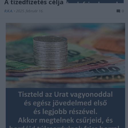
A tizedfizetés célja
R.K.A.
•
2025. február 16.
0