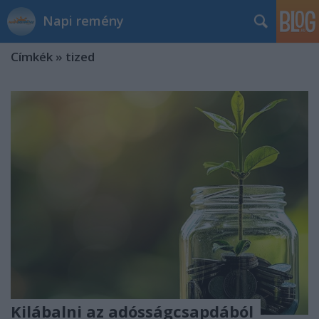
Napi remény
Címkék
»
tized
Kilábalni az adósságcsapdából