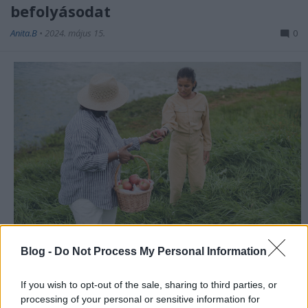
befolyásodat
Anita.B
•
2024. május 15.
0
Blog -
Do Not Process My Personal Information
“Bőven adakozik a szegényeknek, igazsága örökre
megmarad, hatalma dicsőségesen emelkedik.” (Zsolt
If you wish to opt-out of the sale, sharing to third parties, or
112,9)
processing of your personal or sensitive information for