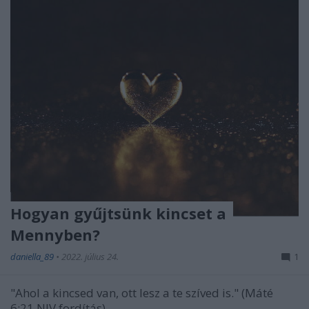
Hogyan gyűjtsünk kincset a
Mennyben?
daniella_89
•
2022. július 24.
1
"Ahol a kincsed van, ott lesz a te szíved is." (Máté
6:21 NIV fordítás)