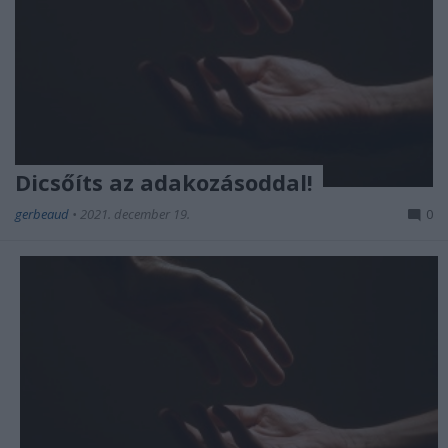
Dicsőíts az adakozásoddal!
gerbeaud
•
2021. december 19.
0