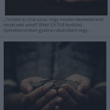
„Tiszteld az Urat azzal, hogy minden bevételed első
részét neki adod!”
(Péld 3,9 TLB fordítás)
Gyerekkoromban gyakran vásároltam vagy ...