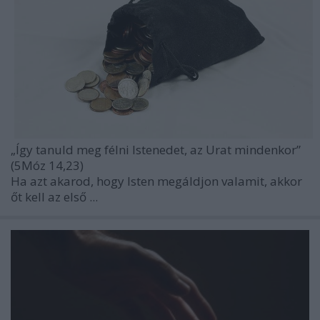
„Így tanuld meg félni Istenedet, az Urat mindenkor”
(5Móz 14,23)
Ha azt akarod, hogy Isten megáldjon valamit, akkor
őt kell az első ...